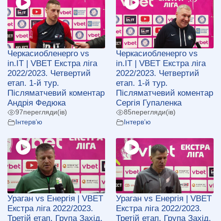
Черкасиобленерго vs
Черкасиобленерго vs
in.IT | VBET Екстра ліга
in.IT | VBET Екстра ліга
2022/2023. Четвертий
2022/2023. Четвертий
етап. 1-й тур.
етап. 1-й тур.
Післяматчевий коментар
Післяматчевий коментар
Андрія Федюка
Сергія Гупаленка
97
перегляди(ів)
85
перегляди(ів)
Інтерв’ю
Інтерв’ю
Ураган vs Енергія | VBET
Ураган vs Енергія | VBET
Екстра ліга 2022/2023.
Екстра ліга 2022/2023.
Третій етап. Група Захід.
Третій етап. Група Захід.