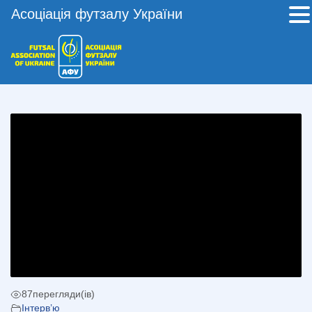
Асоціація футзалу України
87
перегляди(ів)
Інтерв’ю