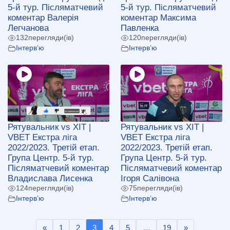
5-й тур. Післяматчевий
5-й тур. Післяматчевий
коментар Валерія
коментар Максима
Легчанова
Павленка
132
перегляди(ів)
120
перегляди(ів)
Інтерв’ю
Інтерв’ю
Рятувальник vs ХІТ |
Рятувальник vs ХІТ |
VBET Екстра ліга
VBET Екстра ліга
2022/2023. Третій етап.
2022/2023. Третій етап.
Група Центр. 5-й тур.
Група Центр. 5-й тур.
Післяматчевий коментар
Післяматчевий коментар
Владислава Лисенка
Ігоря Салівона
124
перегляди(ів)
75
перегляди(ів)
Інтерв’ю
Інтерв’ю
«
1
2
3
4
5
…
19
»