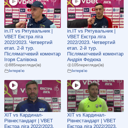
in.IT vs Рятувальник |
in.IT vs Рятувальник |
VBET Екстра ліга
VBET Екстра ліга
2022/2023. Четвертий
2022/2023. Четвертий
етап. 2-й тур.
етап. 2-й тур.
Післяматчевий коментар
Післяматчевий коментар
Ігоря Салівона
Андрія Федюка
885
перегляди(ів)
105
перегляди(ів)
Інтерв’ю
Інтерв’ю
ХІТ vs Кардинал-
ХІТ vs Кардинал-
Рівнестандарт | VBET
Рівнестандарт | VBET
Екстра ліга 2022/2023.
Екстра ліга 2022/2023.