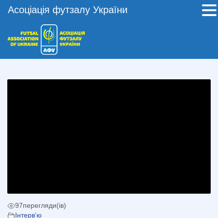
Асоціація футзалу України
97
перегляди(ів)
Інтерв’ю