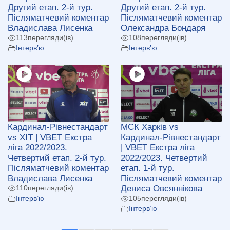
Другий етап. 2-й тур.
Другий етап. 2-й тур.
Післяматчевий коментар
Післяматчевий коментар
Владислава Лисенка
Олександра Бондаря
113
перегляди(ів)
108
перегляди(ів)
Інтерв’ю
Інтерв’ю
Кардинал-Рівнестандарт
МСК Харків vs
vs ХІТ | VBET Екстра
Кардинал-Рівнестандарт
ліга 2022/2023.
| VBET Екстра ліга
Четвертий етап. 2-й тур.
2022/2023. Четвертий
Післяматчевий коментар
етап. 1-й тур.
Владислава Лисенка
Післяматчевий коментар
Дениса Овсяннікова
110
перегляди(ів)
Інтерв’ю
105
перегляди(ів)
Інтерв’ю