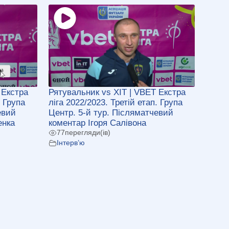
 Екстра
Рятувальник vs ХІТ | VBET Екстра
. Група
ліга 2022/2023. Третій етап. Група
евий
Центр. 5-й тур. Післяматчевий
енка
коментар Ігоря Салівона
77
перегляди(ів)
Інтерв’ю