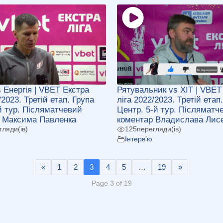
s Енергія | VBET Екстра
Рятувальник vs ХІТ | VBET
/2023. Третій етап. Група
ліга 2022/2023. Третій етап
-й тур. Післяматчевий
Центр. 5-й тур. Післяматч
 Максима Павленка
коментар Владислава Лис
гляди(ів)
125
перегляди(ів)
Інтерв’ю
«
1
2
3
4
5
…
19
»
Page 3 of 19