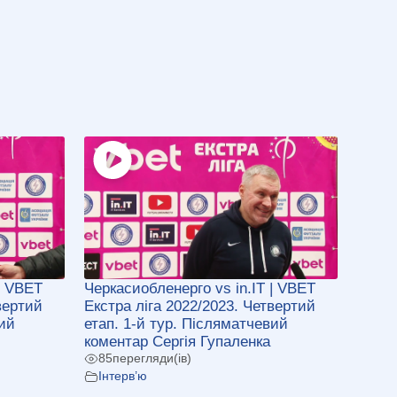
| VBET
Черкасиобленерго vs in.IT | VBET
вертий
Екстра ліга 2022/2023. Четвертий
вий
етап. 1-й тур. Післяматчевий
коментар Сергія Гупаленка
85
перегляди(ів)
Інтерв’ю