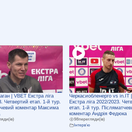
аган | VBET Екстра ліга
Черкасиобленерго vs in.IT 
. Четвертий етап. 1-й тур.
Екстра ліга 2022/2023. Чет
чевий коментар Максима
етап. 1-й тур. Післяматче
а
коментар Андрія Федюка
ляди(ів)
98
перегляди(ів)
Інтерв’ю