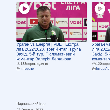
Ураган vs Енергія | VBET Екстра
Ураган v
ліга 2022/2023. Третій етап. Група
ліга 2022
Захід. 5-й тур. Післяматчевий
Захід. 5
коментар Валерія Легчанова
коментар
133
перегляди(ів)
120
пере
Інтерв’ю
Інтерв’ю
Чернявський Ігор
27 Грудня, 2022