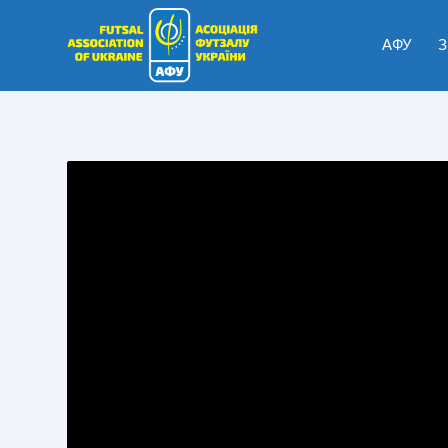
АФУ
З