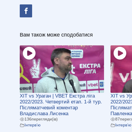
Вам також може сподобатися
ХІТ vs Ураган | VBET Екстра ліга
ХІТ vs Ур
2022/2023. Четвертий етап. 1-й тур.
2022/2023
Післяматчевий коментар
Післямат
Владислава Лисенка
Павленк
136
перегляди(ів)
87
перег
Інтерв’ю
Інтерв’ю