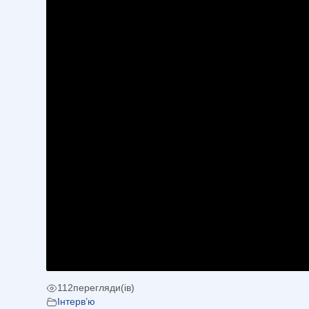
112
перегляди(ів)
Інтерв’ю