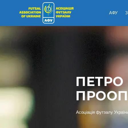
АФУ
З
ПЕТРО
ПРООП
Асоціація футзалу Україн