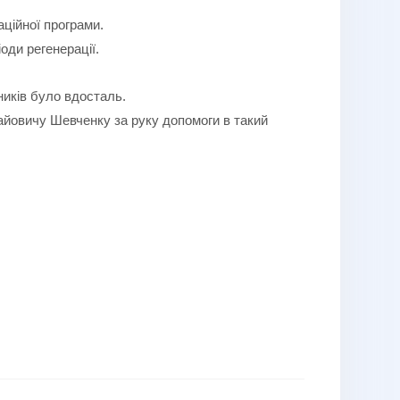
аційної програми.
оди регенерації.
ників було вдосталь.
йовичу Шевченку за руку допомоги в такий