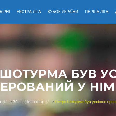
БІРНІ
ЕКСТРА-ЛІГА
КУБОК УКРАЇНИ
ПЕРША ЛІГА
 ШОТУРМА БУВ У
ЕРОВАНИЙ У НІМ
и
>
Збірні (Чоловіча)
>
Петро Шотурма був успішно проо