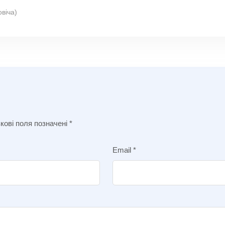
овіча)
кові поля позначені
*
Email
*