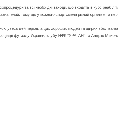
ізпроцедури та всі необхідні заходи, що входять в курс реабіліт
азначений, тому що у кожного спортсмена різний організм та пері
 мною увесь цей період, а цих хороших людей та щирих вболіваль
оціації футзалу України, клубу НФК “УРАГАН” та Андрію Микола