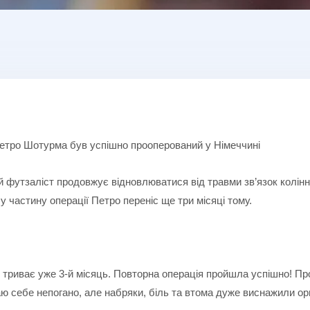
 Петро Шотурма був успішно прооперований у Німеччині
й футзаліст продовжує відновлюватися від травми зв’язок колінно
у частину операції Петро переніс ще три місяці тому.
 триває уже 3-й місяць. Повторна операція пройшла успішно! Про
ю себе непогано, але набряки, біль та втома дуже виснажили орг