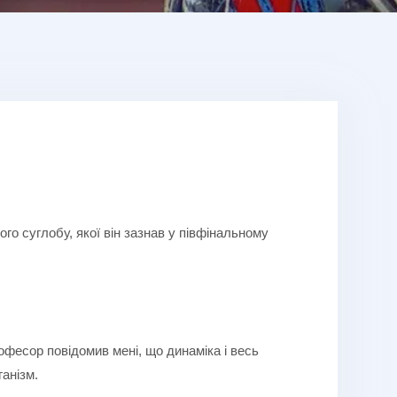
го суглобу, якої він зазнав у півфінальному
фесор повідомив мені, що динаміка і весь
анізм.