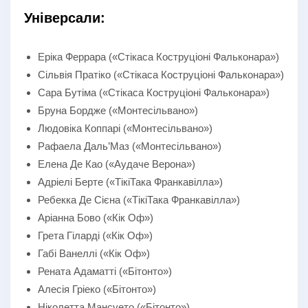
Універсали:
Еріка Феррара («Стікаса Коструціоні Фальконара»)
Сільвія Пратіко («Стікаса Коструціоні Фальконара»)
Сара Бутіма («Стікаса Коструціоні Фальконара»)
Бруна Бордже («Монтесільвано»)
Людовіка Коппарі («Монтесільвано»)
Рафаела Даль’Маз («Монтесільвано»)
Елена Де Као («Аудаче Верона»)
Адріелі Берте («ТікіТака Франкавілла»)
Ребекка Де Сієна («ТікіТака Франкавілла»)
Аріанна Бово («Кік Оф»)
Грета Гіларді («Кік Оф»)
Габі Ванеллі («Кік Оф»)
Рената Адаматті («Бітонто»)
Алесія Гріеко («Бітонто»)
Ніколетта Мансуето («Бітонто»)