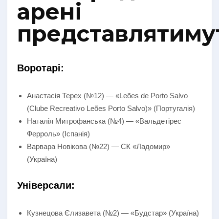
арені
представлятиму
Воротарі:
Анастасія Терех (№12) — «Leões de Porto Salvo
(Clube Recreativo Leões Porto Salvo)» (Португалія)
Наталія Митрофанська (№4) — «Вальдетірес
Ферроль» (Іспанія)
Варвара Новікова (№22) — СК «Ладомир»
(Україна)
Універсали:
Кузнецова Єлизавета (№2) — «Будстар» (Україна)