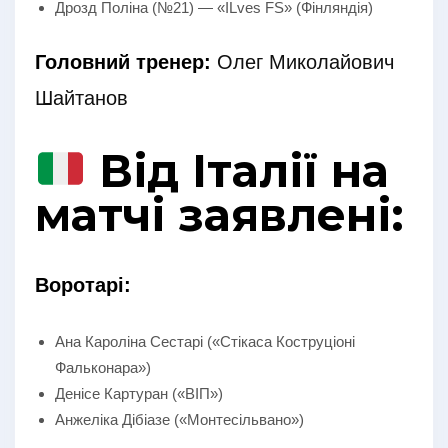
Дрозд Поліна (№21) — «ILves FS» (Фінляндія)
Головний тренер:
Олег Миколайович
Шайтанов
Від Італії на
матчі заявлені:
Воротарі:
Ана Кароліна Сестарі («Стікаса Коструціоні
Фальконара»)
Денісе Картуран («ВІП»)
Анжеліка Дібіазе («Монтесільвано»)