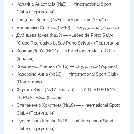
Калягіна Анастасія (№5) — «International Sport
Club» (Португалія)
Гриценко Ксенія (№9) — «Будстар» (Україна)
Воловенко Сніжана (№10) — «Будстар» (Україна)
Дубицька Ірина (№13) — «Leões de Porto Salvo
(Clube Recreativo Leões Porto Salvo)» (Португалія)
Ковшик Дар’я (№14) — «Torreblanca Melilla C.F.»
(Іспанія)
Коваленко Альона (№15) — «Будстар» (Україна)
Каверзіна Анна (№16) — «International Sport Club»
(Португалія)
Форсюк Юлія (№17, капітан) — «A.D. ATLETICO
TORCAL F.S.» (Іспанія)
Степаненко Христина (№18) — «International Sport
Club» (Португалія)
Бурлаченко Ксенія (№19) — «International Sport
Club» (Португалія)