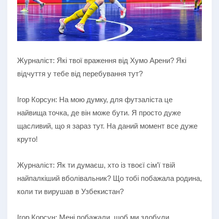
Журналіст: Які твої враження від Хумо Арени? Які
відчуття у тебе від перебування тут?
Ігор Корсун: На мою думку, для футзаліста це
найвища точка, де він може бути. Я просто дуже
щасливий, що я зараз тут. На даний момент все дуже
круто!
Журналіст: Як ти думаєш, хто із твоєї сім’ї твій
найпалкіший вболівальник? Що тобі побажала родина,
коли ти вирушав в Узбекистан?
Ігор Корсун: Мені побажали, щоб ми здобули