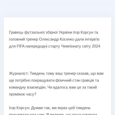
Гравець футзальної збірної України Ігор Корсун та
головний тренер Олександр Косенко дали інтерв’ю
для FIFA напередодні старту Чемпіонату світу 2024
Журналіст: Тиждень тому ваш тренер сказав, що вам
ще потрібно покращувати фізичний стан гравців та
командну взаємодію. Чи вдалось вам це за такий
проміжок часу?
Ігор Корсун: Думаю так, ми якраз цей тиждень
працювали над цим. Я вважаю, що наша команда