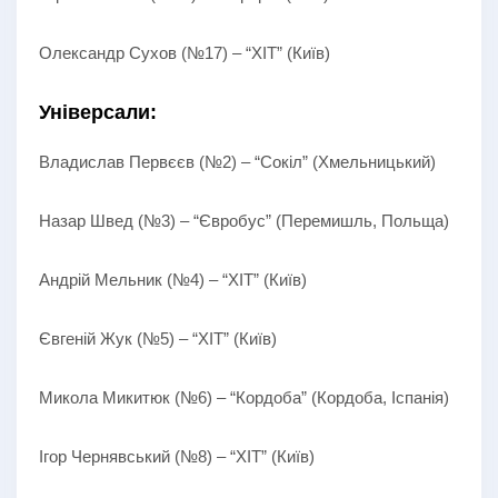
Олександр Сухов (№17) – “ХІТ” (Київ)
Універсали:
Владислав Первєєв (№2) – “Сокіл” (Хмельницький)
Назар Швед (№3) – “Євробус” (Перемишль, Польща)
Андрій Мельник (№4) – “ХІТ” (Київ)
Євгеній Жук (№5) – “ХІТ” (Київ)
Микола Микитюк (№6) – “Кордоба” (Кордоба, Іспанія)
Ігор Чернявський (№8) – “ХІТ” (Київ)