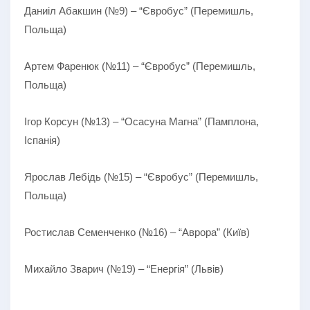
Даниіл Абакшин (№9) – “Євробус” (Перемишль,
Польща)
Артем Фаренюк (№11) – “Євробус” (Перемишль,
Польща)
Ігор Корсун (№13) – “Осасуна Магна” (Памплона,
Іспанія)
Ярослав Лебідь (№15) – “Євробус” (Перемишль,
Польща)
Ростислав Семенченко (№16) – “Аврора” (Київ)
Михайло Зварич (№19) – “Енергія” (Львів)