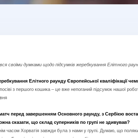
вся своїми думками щодо підсумків жеребкування Елітного раунд
еребкування Елітного раунду Європейської кваліфікації чемп
осіві з першого кошика – це вже непоганий підсумок нашої робот
івня
атч перед завершенням Основного раунду, з Сербією востан
можна сказати, що склад суперників по групі не здивував?
ім часом Хорватія завжди була з нами у групі. Думаю, що поляки