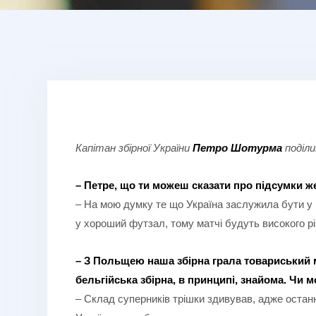
Капітан збірної України
Петро Шотурма
поділи
– Петре, що ти можеш сказати про підсумки ж
– На мою думку те що Україна заслужила бути у п
у хороший футзал, тому матчі будуть високого р
– З Польщею наша збірна грала товариський м
бельгійська збірна, в принципі, знайома. Чи 
– Склад суперників трішки здивував, адже останн