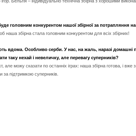
ігор. Бельгія – індивідуально технічна збірна з хорошими вико
в буде головним конкурентом нашої збірної за потрапляння н
щоб наша збірна стала головним конкурентом для всіх збірних!
грають вдома. Особливо серби. У нас, на жаль, наразі домаш
ти таку нехай і невеличку, але перевагу суперників?
але можу сказати по останніх іграх: наша збірна готова, і вже зна
и за підтримкою суперників.