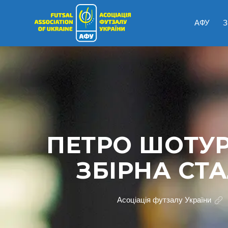
АФУ
З
ПЕТРО ШОТУР
ЗБІРНА СТ
Асоціація футзалу України