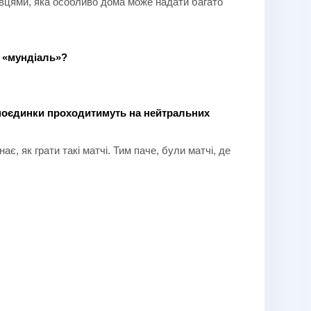
навцями, яка особливо дома може надати багато
а «мундіаль»?
ні поєдинки проходитимуть на нейтральних
є, як грати такі матчі. Тим паче, були матчі, де