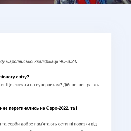
у Європейської кваліфікації ЧС-2024.
іонату світу?
и. Що сказати по суперникам? Дійсно, всі грають
нє перетинались на Євро-2022, та і
 та серби добре пам’ятають останні поразки від