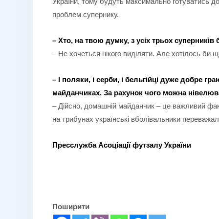
України, тому будуть максимально готуватись до 
проблем супернику.
– Хто, на твою думку, з усіх трьох суперникі
– Не хочеться нікого виділяти. Але хотілось би 
– І поляки, і серби, і бельгійці дуже добре 
майданчиках. За рахунок чого можна нівелюва
– Дійсно, домашній майданчик – це важливий факт, 
на трибунах українські вболівальники переважал
Пресслужба Асоціації футзалу України
Поширити