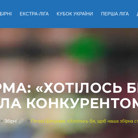
БІРНІ
ЕКСТРА-ЛІГА
КУБОК УКРАЇНИ
ПЕРША ЛІГА
МА: «ХОТІЛОСЬ 
АЛА КОНКУРЕНТОМ
>
Збірні
>
Петро Шотурма: «Хотілось би, щоб наша збірна с