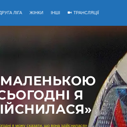
ДРУГА ЛІГА
ЖІНКИ
ІНШІ
ТРАНСЛЯЦІЇ
А МАЛЕНЬКОЮ
СЬОГОДНІ Я
ДІЙСНИЛАСЯ»
годні я можу сказати, що вона здійснилася»