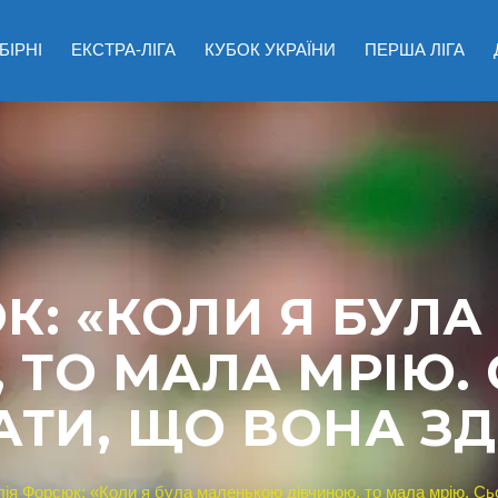
БІРНІ
ЕКСТРА-ЛІГА
КУБОК УКРАЇНИ
ПЕРША ЛІГА
К: «КОЛИ Я БУЛ
 ТО МАЛА МРІЮ. 
ТИ, ЩО ВОНА З
ія Форсюк: «Коли я була маленькою дівчиною, то мала мрію. Сьо