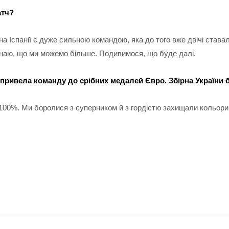
атч?
рна Іспанії є дуже сильною командою, яка до того вже двічі став
 знаю, що ми можемо більше. Подивимося, що буде далі.
а привела команду до срібних медалей Євро. Збірна України 
 100%. Ми боролися з суперником й з гордістю захищали кольори 