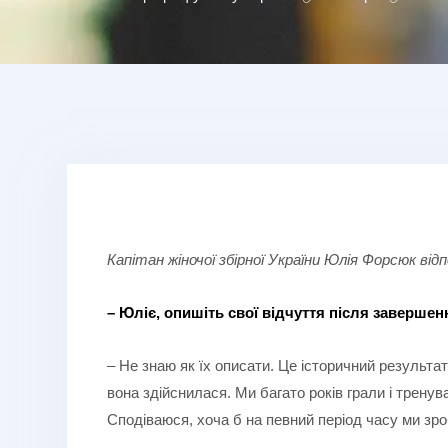
Капітан жіночої збірної України Юлія Форсюк ві
– Юліє, опишіть свої відчуття після завершенн
– Не знаю як їх описати. Це історичний результа
вона здійснилася. Ми багато років грали і тренув
Сподіваюся, хоча б на певний період часу ми з