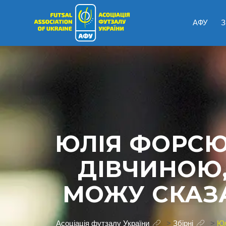
АФУ
З
ЮЛІЯ ФОРСЮ
ДІВЧИНОЮ,
МОЖУ СКАЗА
Асоціація футзалу України
>
Збірні
>
Юл