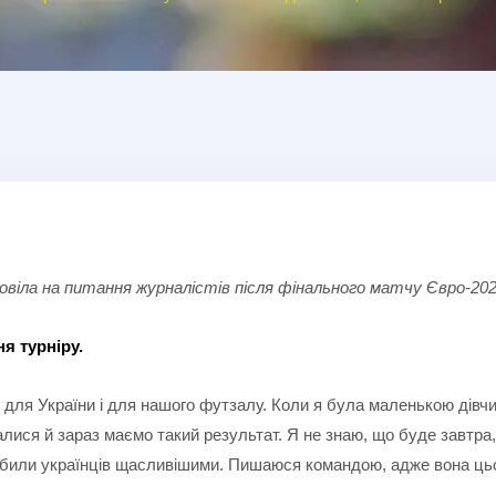
дповіла на питання журналістів після фінального матчу Євро-202
я турніру.
т для України і для нашого футзалу. Коли я була маленькою дівч
алися й зараз маємо такий результат. Я не знаю, що буде завтра,
робили українців щасливішими. Пишаюся командою, адже вона ць