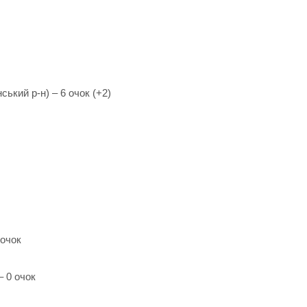
кий р-н) – 6 очок (+2)
 очок
 0 очок