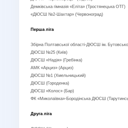
Демківська гімназія «Еліта» (Тростянецька ОТГ)
«ДЮСШ №2-Шахтар» (Червоноград)
Перша ліга
Збірна Полтавської області-ДЮСШ ім. Бутовсько
ДЮСШ №25 (Київ)
ДЮСШ «Надія» (Гребінка)
АМК «Арциз» (Арциз)
ДЮСШ №1 (Хмельницький)
ДЮСШ (Городенка)
ДЮСШ «Колос» (Бар)
ФК «Миколаївка»-Бородінська ДЮСШ (Тарутинсь
Друга ліга