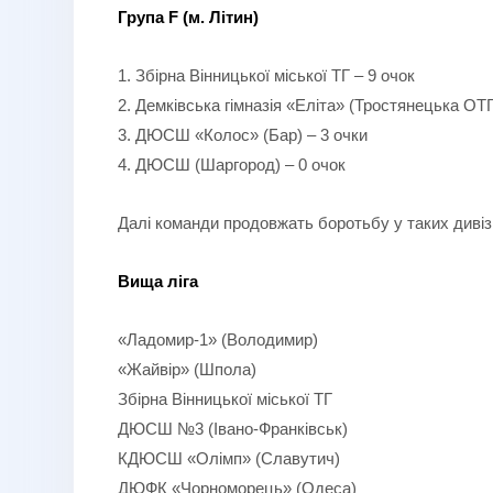
Група
F
(м. Літин)
1. Збірна Вінницької міської ТГ – 9 очок
2. Демківська гімназія «Еліта» (Тростянецька ОТГ
3. ДЮСШ «Колос» (Бар) – 3 очки
4. ДЮСШ (Шаргород) – 0 очок
Далі команди продовжать боротьбу у таких дивіз
Вища ліга
«Ладомир-1» (Володимир)
«Жайвір» (Шпола)
Збірна Вінницької міської ТГ
ДЮСШ №3 (Івано-Франківськ)
КДЮСШ «Олімп» (Славутич)
ДЮФК «Чорноморець» (Одеса)