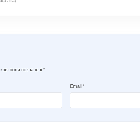
ща ліга)
кові поля позначені
*
Email
*