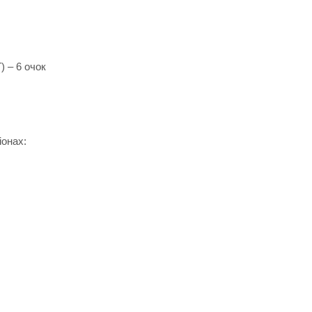
) – 6 очок
іонах: