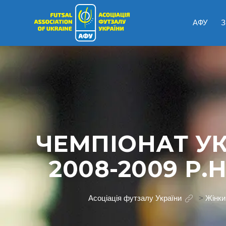
АФУ
З
ЧЕМПІОНАТ У
2008-2009 Р
Асоціація футзалу України
>
Жінки