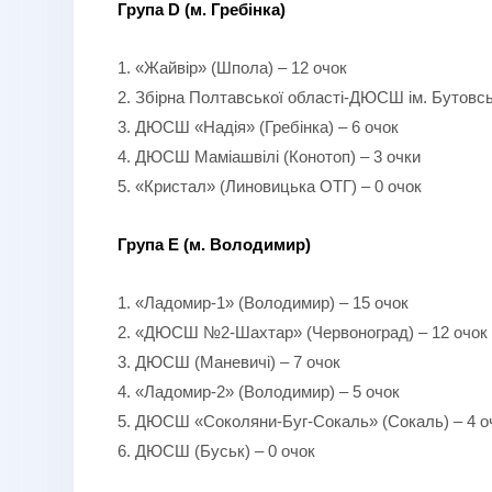
Група
D
(м. Гребінка)
1. «Жайвір» (Шпола) – 12 очок
2. Збірна Полтавської області-ДЮСШ ім. Бутовсь
3. ДЮСШ «Надія» (Гребінка) – 6 очок
4. ДЮСШ Маміашвілі (Конотоп) – 3 очки
5. «Кристал» (Линовицька ОТГ) – 0 очок
Група
E
(м. Володимир)
1. «Ладомир-1» (Володимир) – 15 очок
2. «ДЮСШ №2-Шахтар» (Червоноград) – 12 очок
3. ДЮСШ (Маневичі) – 7 очок
4. «Ладомир-2» (Володимир) – 5 очок
5. ДЮСШ «Соколяни-Буг-Сокаль» (Сокаль) – 4 о
6. ДЮСШ (Буськ) – 0 очок