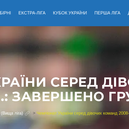
БІРНІ
ЕКСТРА-ЛІГА
КУБОК УКРАЇНИ
ПЕРША ЛІГА
КРАЇНИ СЕРЕД ДІ
.Н.: ЗАВЕРШЕНО Г
 (Вища ліга)
>
Чемпіонат України серед дівочих команд 2008-