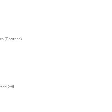
го (Полтава)
кий р-н)