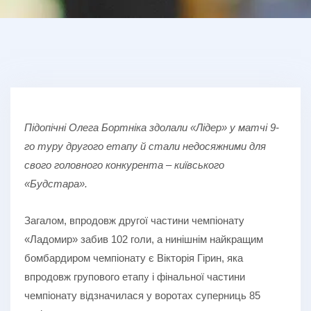
Підопічні Олега Бортніка здолали «Лідер» у матчі 9-
го туру другого етапу й стали недосяжними для
свого головного конкурента – київського
«Будстара».
Загалом, впродовж другої частини чемпіонату
«Ладомир» забив 102 голи, а нинішнім найкращим
бомбардиром чемпіонату є Вікторія Гірин, яка
впродовж групового етапу і фінальної частини
чемпіонату відзначилася у воротах суперниць 85