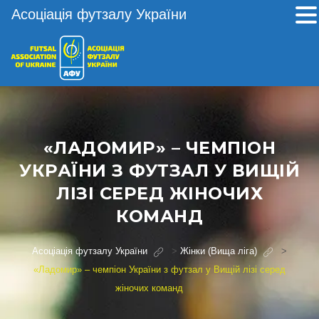
Асоціація футзалу України
«ЛАДОМИР» – ЧЕМПІОН
УКРАЇНИ З ФУТЗАЛ У ВИЩІЙ
ЛІЗІ СЕРЕД ЖІНОЧИХ
КОМАНД
Асоціація футзалу України
>
Жінки (Вища ліга)
>
«Ладомир» – чемпіон України з футзал у Вищій лізі серед
жіночих команд