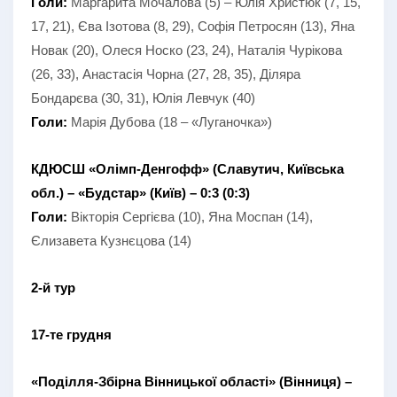
Голи:
Маргарита Мочалова (5) – Юлія Христюк (7, 15,
17, 21), Єва Ізотова (8, 29), Софія Петросян (13), Яна
Новак (20), Олеся Носко (23, 24), Наталія Чурікова
(26, 33), Анастасія Чорна (27, 28, 35), Діляра
Бондарєва (30, 31), Юлія Левчук (40)
Голи:
Марія Дубова (18 – «Луганочка»)
КДЮСШ «Олімп-Денгофф» (Славутич, Київська
обл.) – «Будстар» (Київ) – 0:3 (0:3)
Голи:
Вікторія Сергієва (10), Яна Моспан (14),
Єлизавета Кузнєцова (14)
2-й тур
17-те грудня
«Поділля-Збірна Вінницької області» (Вінниця) –