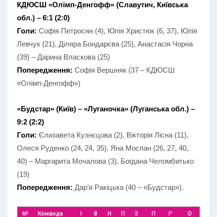
КДЮСШ «Олімп-Денгофф» (Славутич, Київська
обл.) – 6:1 (2:0)
Голи:
Софія Петросян (4), Юлія Христюк (6, 37), Юлія
Левчук (21), Діляра Бондарєва (25), Анастасія Чорна
(39) – Дарина Власкова (25)
Попередження:
Софія Вершняк (37 – КДЮСШ
«Олімп-Денгофф»)
«Будстар» (Київ) – «Луганочка» (Луганська обл.) –
9:2 (2:2)
Голи:
Єлизавета Кузнєцова (2), Вікторія Лісна (11),
Олеся Руденко (24, 24, 35), Яна Моспан (26, 27, 40,
40) – Маргарита Мочалова (3), Богдана Челомбитько
(19)
Попередження:
Дар’я Ракіцька (40 – «Будстар»).
№
Команда
І
В
Н
П
З
П
Р
О