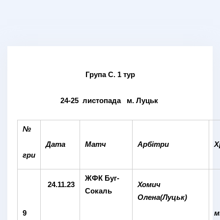
Група С. 1 т
ур
24-25 листопада м. Луцьк
№
Дата
Матч
Арбітри
Х
гри
ЖФК Буг-
24.11.23
Хомич
Сокаль
Олена(Луцьк)
9
м