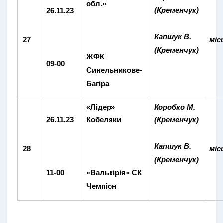
обл.»
(Кременчук)
26.11.23
Капшук В.
27
міс
(Кременчук)
ЖФК
09-00
Синельникове-
Багіра
«Лідер»
Коробко М.
26.11.23
Кобеляки
(Кременчук)
Капшук В.
28
міс
(Кременчук)
11-00
«Валькірія» CК
Чемпіон