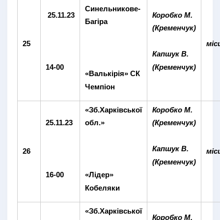
Синельникове-
25.11.23
Коробко М.
Багіра
(Кременчук)
25
міс
Капшук В.
14-00
(Кременчук)
«Валькірія» CК
Чемпіон
«Зб.Харківської
Коробко М.
25.11.23
обл.»
(Кременчук)
Капшук В.
26
міс
(Кременчук)
16-00
«Лідер»
Кобеляки
«Зб.Харківської
Коробко М.