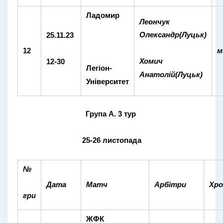
Ладомир
Леончук
Олександр(Луцьк)
25.11.23
12
м
Хомич
12-30
Легіон-
Анатолій(Луцьк)
Університет
Група А.
3
тур
25-26 листопада
№
Дата
Матч
Арбітри
Хр
гри
ЖФК