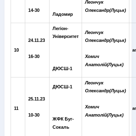
Леончук
14-30
Олександр(Луцьк)
Ладомир
Легіон-
Леончук
Університет
24.11.23
Олександр(Луцьк)
10
м
16-30
Хомич
Анатолій(Луцьк)
ДЮСШ-1
Леончук
ДЮСШ-1
Олександр(Луцьк)
25.11.23
Хомич
11
м
10-30
Анатолій(Луцьк)
ЖФК Буг-
Сокаль