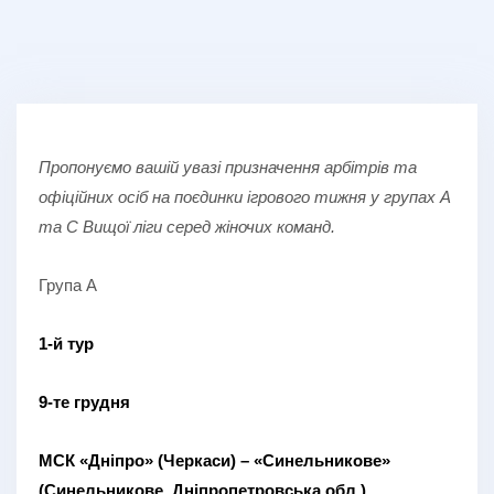
Пропонуємо вашій увазі призначення арбітрів та
офіційних осіб на поєдинки ігрового тижня у групах А
та С Вищої ліги серед жіночих команд.
Група А
1-й тур
9-те грудня
МСК «Дніпро» (Черкаси) – «Синельникове»
(Синельникове, Дніпропетровська обл.)