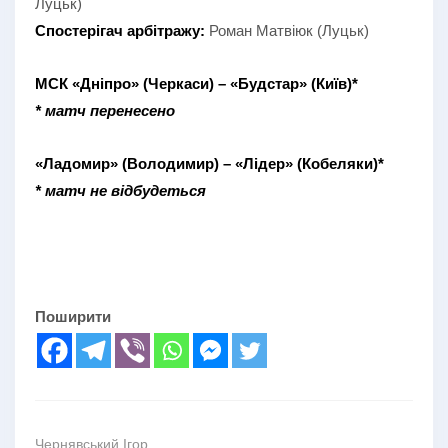
Луцьк)
Спостерігач арбітражу:
Роман Матвіюк (Луцьк)
МСК «Дніпро» (Черкаси) – «Будстар» (Київ)*
* матч перенесено
«Ладомир» (Володимир) – «Лідер» (Кобеляки)*
* матч не відбудеться
Поширити
Чернявський Ігор