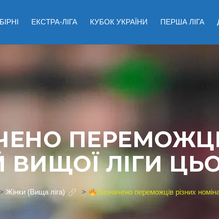
БІРНІ
ЕКСТРА-ЛІГА
КУБОК УКРАЇНИ
ПЕРША ЛІГА
ЧЕНО ПЕРЕМОЖЦІ
 ВИЩОЇ ЛІГИ ЦЬ
>
Жінки (Вища ліга)
>
Визначено переможців різних номіна