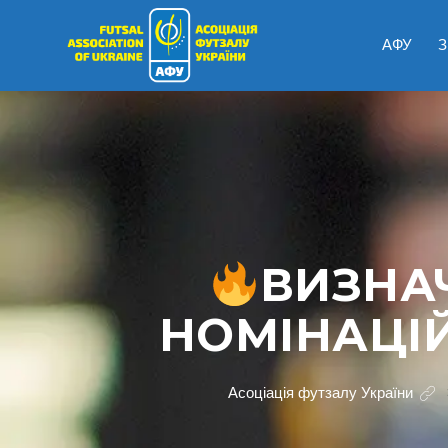
АФУ
З
ВИЗНА
НОМІНАЦІЙ
Асоціація футзалу України