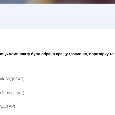
иць чемпіонату було обрано кращу гравчиню, воротарку та 
ЖФК БУДСТАР)
Університет)
УДСТАР)