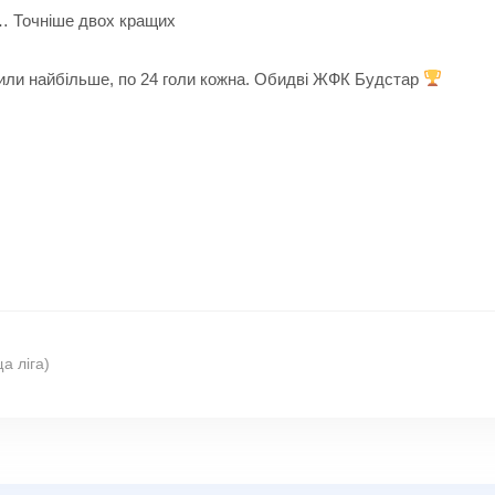
… Точніше двох кращих
били найбільше, по 24 голи кожна. Обидві ЖФК Будстар
а ліга)