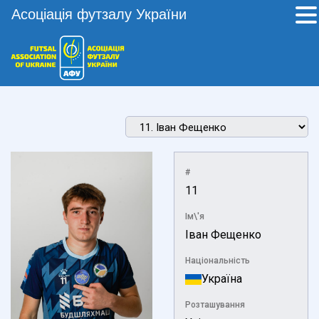
Асоціація футзалу України
#
11
Ім\'я
Іван Фещенко
Національність
Україна
Розташування