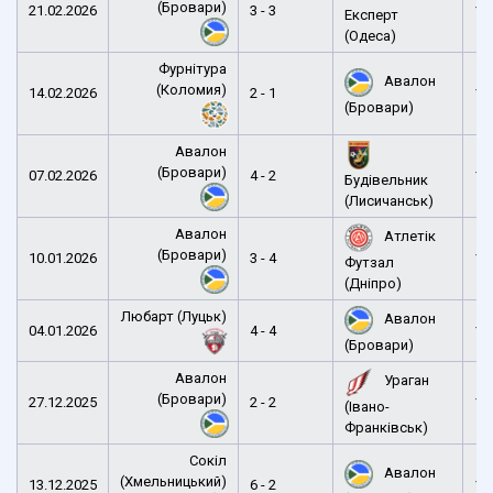
(Бровари)
21.02.2026
3 - 3
15
Експерт
(Одеса)
Фурнітура
Авалон
(Коломия)
14.02.2026
2 - 1
15
(Бровари)
Авалон
(Бровари)
07.02.2026
4 - 2
14
Будівельник
(Лисичанськ)
Авалон
Атлетік
(Бровари)
10.01.2026
3 - 4
14
Футзал
(Дніпро)
Любарт (Луцьк)
Авалон
04.01.2026
4 - 4
14
(Бровари)
Авалон
Ураган
(Бровари)
27.12.2025
2 - 2
15
(Івано-
Франківськ)
Сокіл
Авалон
(Хмельницький)
13.12.2025
6 - 2
12