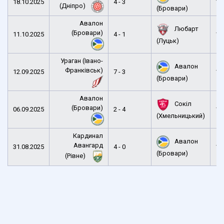
18.10.2025
4 - 3
12
(Дніпро)
(Бровари)
Авалон
Любарт
(Бровари)
11.10.2025
4 - 1
15
(Луцьк)
Ураган (Івано-
Авалон
Франківськ)
12.09.2025
7 - 3
16
(Бровари)
Авалон
Сокіл
(Бровари)
06.09.2025
2 - 4
16
(Хмельницький)
Кардинал
Авалон
Авангард
31.08.2025
4 - 0
15
(Бровари)
(Рівне)