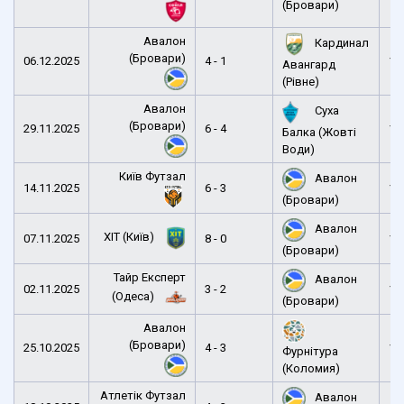
(Бровари)
Авалон
Кардинал
(Бровари)
06.12.2025
4 - 1
15
Авангард
(Рівне)
Авалон
Суха
(Бровари)
29.11.2025
6 - 4
14
Балка (Жовті
Води)
Київ Футзал
Авалон
14.11.2025
6 - 3
15
(Бровари)
Авалон
ХІТ (Київ)
07.11.2025
8 - 0
13
(Бровари)
Тайр Експерт
Авалон
02.11.2025
3 - 2
15
(Одеса)
(Бровари)
Авалон
(Бровари)
25.10.2025
4 - 3
15
Фурнітура
(Коломия)
Атлетік Футзал
Авалон