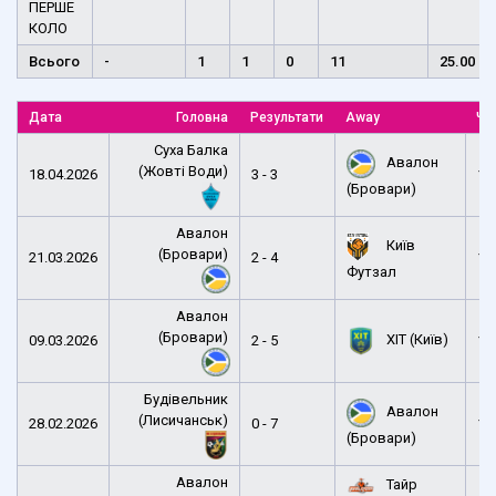
ПЕРШЕ
КОЛО
Всього
-
1
1
0
11
25.00
Дата
Головна
Результати
Away
Ча
Суха Балка
Авалон
(Жовті Води)
18.04.2026
3 - 3
12
(Бровари)
Авалон
Київ
(Бровари)
21.03.2026
2 - 4
16
Футзал
Авалон
(Бровари)
ХІТ (Київ)
09.03.2026
2 - 5
16
Будівельник
Авалон
(Лисичанськ)
28.02.2026
0 - 7
13
(Бровари)
Авалон
Тайр