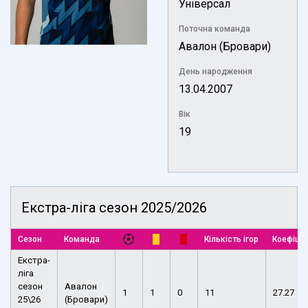
Універсал
Поточна команда
Авалон (Бровари)
День народження
13.04.2007
Вік
19
Екстра-ліга сезон 2025/2026
Сезон
Команда
Кількість ігор
Коефіціє
Екстра-
ліга
сезон
Авалон
1
1
0
11
27.27
25\26
(Бровари)