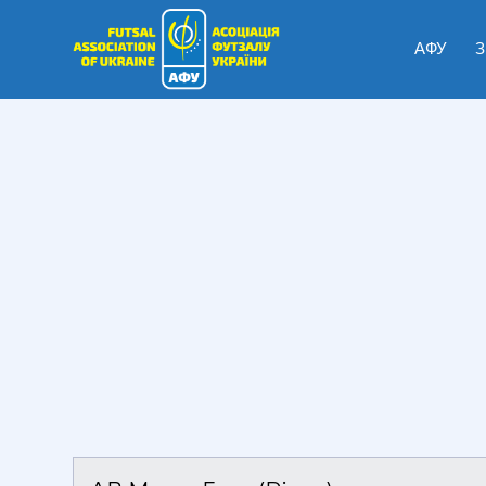
АФУ
З