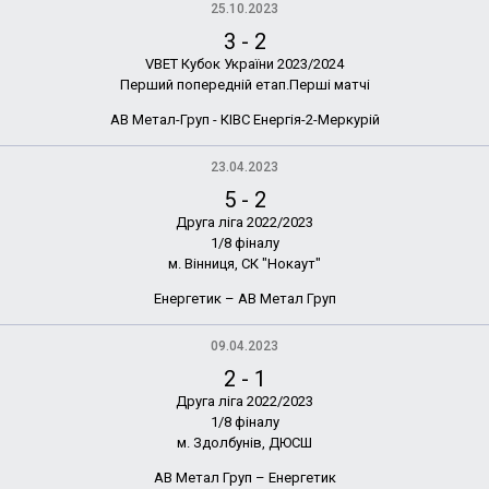
25.10.2023
3
-
2
VBET Кубок України 2023/2024
Перший попередній етап.Перші матчі
АВ Метал-Груп - КІВС Енергія-2-Меркурій
23.04.2023
5
-
2
Друга ліга 2022/2023
1/8 фіналу
м. Вінниця, СК "Нокаут"
Енергетик – АВ Метал Груп
09.04.2023
2
-
1
Друга ліга 2022/2023
1/8 фіналу
м. Здолбунів, ДЮСШ
АВ Метал Груп – Енергетик