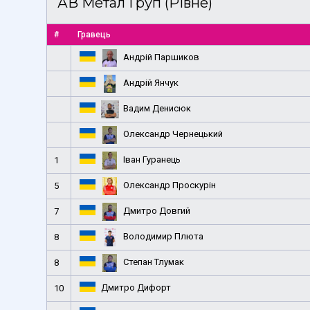
АВ Метал Груп (Рівне)
#
Гравець
Андрій Паршиков
Андрій Янчук
Вадим Денисюк
Олександр Чернецький
Іван Гуранець
1
Олександр Проскурін
5
Дмитро Довгий
7
Володимир Плюта
8
Степан Тлумак
8
Дмитро Дифорт
10