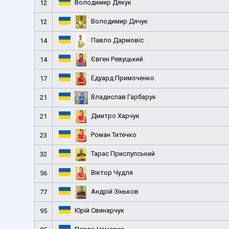
Володимир Дякук
12
Володимир Дячук
12
Павло Дармовіс
14
Євген Ревуцький
14
Едуард Примоченко
17
Владислав Гарбарук
21
Дмитро Харчук
21
Роман Титечко
23
Тарас Прислупський
32
Віктор Чудля
56
Андрій Зіньков
77
Юрій Свинарчук
95