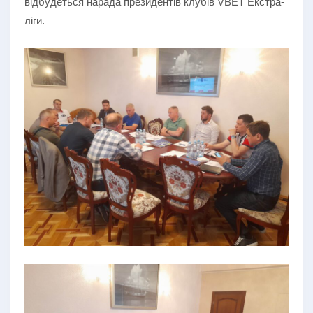
відбудеться нарада президентів клубів VBET Екстра-
ліги.