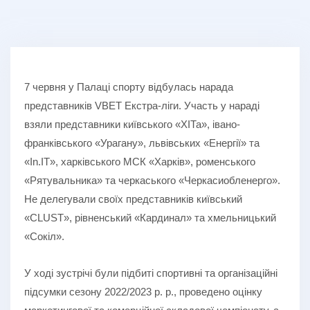
7 червня у Палаці спорту відбулась нарада
представників VBET Екстра-ліги. Участь у нараді
взяли представники київського «ХІТа», івано-
франківського «Урагану», львівських «Енергії» та
«In.IT», харківського МСК «Харків», роменського
«Рятувальника» та черкаського «Черкасиобленерго».
Не делегували своїх представників київський
«CLUST», рівненський «Кардинал» та хмельницький
«Сокіл».
У ході зустрічі були підбиті спортивні та організаційні
підсумки сезону 2022/2023 р. р., проведено оцінку