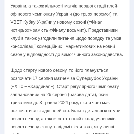
України, а також кількості матчів першої стадії плей-
оф нового чемпіонату України (до трьох перемог) та
VBET Кубку України у новому сезоні («Фінал
чотирьох» замість «Фіналу восьми»). Представники
клубів також узгодили питання щодо порядку та умов
консолідації комерційних і маркетингових на новий
сезон у відповідності до вимог чинного законодавства.
Щодо старту нового сезону, то його планується
розпочати 17 серпня матчем за Суперкубок України
(«ХІТ» – «Кардинал»). Старт регулярного чемпіонату
запланований на 26 серпня (базова дата), який
триватиме до 3 травня 2024 року, після чого має
розпочатися стадія плей-оф. Більш детальні контури
нового сезону, а також остаточний склад учасників
нового сезону стануть відомі після того, як у липні