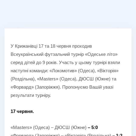
У Крижанівці 17 та 18 червня проходив
Всеукраїнський футзальний турнір «Одеське літо»
серед дітей до 9 років. Участь у цьому турнірі взяли
наступні команди: «Локомотив» (Одеса), «Вікторія»
(Роздільна), «Masters» (Одеса), ДЮСШ (Южне) та
«Форвард» (Запоріжжя). Пропонуємо Вашій увазі
результати турніру.
17 червня.
«Masters» (Одеса) – ДЮСШ (Южне)
– 5:0
«Форвард» (Запоріжжя) – «Вікторія» (Роздільна)
– 1:2