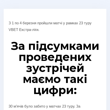
З 1 по 4 березня пройшли матчі у рамках 23 туру
VBET Екстра-ліги.
За підсумками
проведених
зустрічей
маємо такі
цифри:
30 м’ячів було забито у матчах 23 туру. За