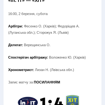
«in. IT» — «ХІТ»
16:00, 2 березня, субота
Арбітри:
Фесенко О. (Харків); Федоріщев А.
(Луганська обл.); Сторожук Я. (Львів)
Делегат:
Верещинська О.
Спостерігач арбітражу:
Воложенко Ю. (Харків)
Хронометрист:
Лизан Н. (Лвівська обл.)
Запис матчу за
ПОСИЛАННЯМ