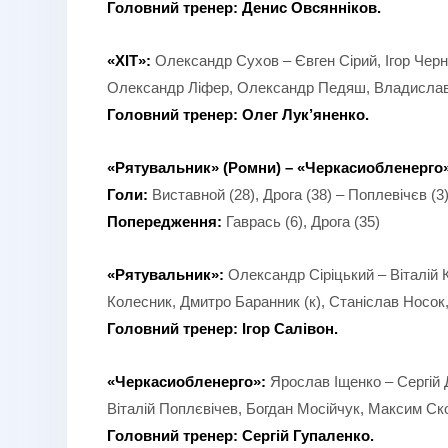
Головний тренер: Денис Овсянніков.
«
ХІТ
»:
Олександр Сухов – Євген Сірий, Ігор Чер
Олександр Ліфер, Олександр Педяш, Владислав 
Головний тренер:
Олег Лук’яненко
.
«
Рятувальник
» (
Ромни
) – «
Черкасиобленерго
Голи:
Виставной (28), Дрога (38) – Поплевічєв (3
Попередження:
Гаврась (6), Дрога (35)
«Рятувальник»:
Олександр Сіріцький – Віталій 
Колесник, Дмитро Баранник (к), Станіслав Носок,
Головний тренер: Ігор Салівон.
«Черкасиобленерго»:
Ярослав Іщенко – Сергій 
Віталій Поплєвічев, Богдан Мосійчук, Максим С
Головний тренер: Сергій Гупаленко.