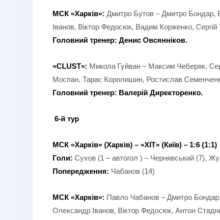
МСК «Харків»:
Дмитро Бутов – Дмитро Бондар, В
Іванов, Віктор Федосюк, Вадим Корженко, Сергій
Головний тренер: Денис Овсянніков.
«CLUST»:
Микола Гуйван – Максим Чеберяк, Сер
Моспан, Тарас Королишин, Ростислав Семенченк
Головний тренер: Валерій Директоренко.
6-й тур
МСК «Харків» (Харків) – «
ХІТ
» (Київ) – 1:6 (1:1)
Голи:
Сухов (1 – автогол ) – Чернявський (7), Жук
Попередження:
Чабанов (14)
МСК «Харків»:
Павло Чабанов – Дмитро Бондар, 
Олександр Іванов, Віктор Федосюк, Антон Стадни