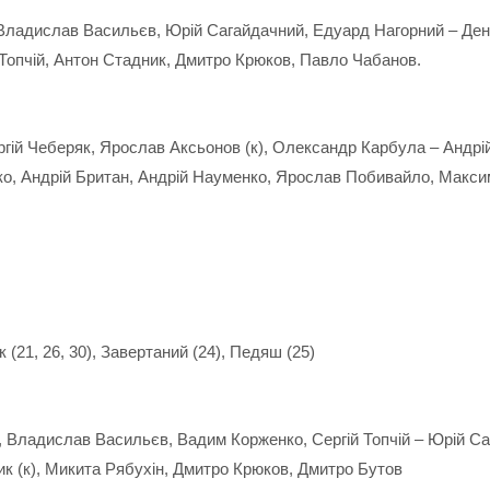
ладислав Васильєв, Юрій Сагайдачний, Едуард Нагорний – Дени
 Топчій, Антон Стадник, Дмитро Крюков, Павло Чабанов.
гій Чеберяк, Ярослав Аксьонов (к), Олександр Карбула – Андр
о, Андрій Британ, Андрій Науменко, Ярослав Побивайло, Макс
 (21, 26, 30), Завертаний (24), Педяш (25)
Владислав Васильєв, Вадим Корженко, Сергій Топчій – Юрій Са
к (к), Микита Рябухін, Дмитро Крюков, Дмитро Бутов