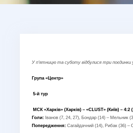
У п’ятницю та суботу відбулися три поєдинки
Група «Центр»
5-й тур
МСК «Харків» (Харків) – «
CLUST
» (Київ) – 4:2 (
Голи:
Іванов (7, 24, 27), Бондар (14) – Мельник (
Попередження:
Сагайдачний (14), Рибак (36) – 