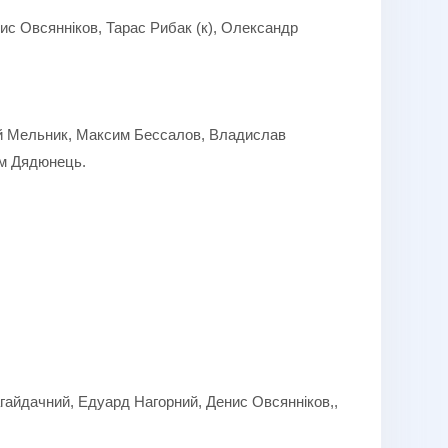
с Овсянніков, Тарас Рибак (к), Олександр
ій Мельник, Максим Бессалов, Владислав
им Дядюнець.
гайдачний, Едуард Нагорний, Денис Овсянніков,,