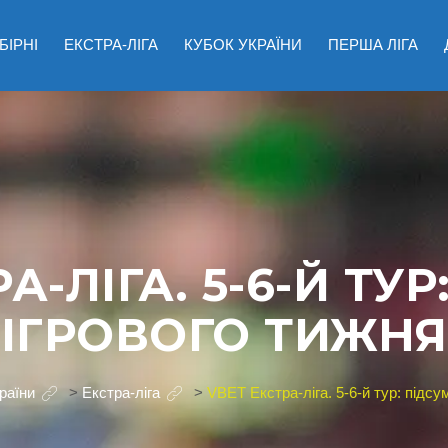
БІРНІ
ЕКСТРА-ЛІГА
КУБОК УКРАЇНИ
ПЕРША ЛІГА
А-ЛІГА. 5-6-Й ТУ
ІГРОВОГО ТИЖНЯ
раїни
>
Екстра-ліга
>
VBET Екстра-ліга. 5-6-й тур: підсу