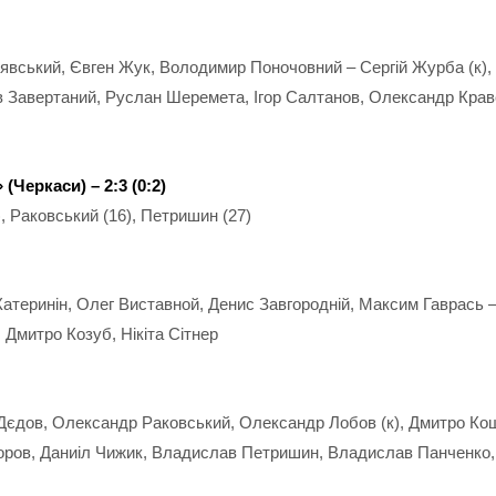
нявський, Євген Жук, Володимир Поночовний – Сергій Журба (к)
Завертаний, Руслан Шеремета, Ігор Салтанов, Олександр Крав
» (
Черкаси
) – 2:3 (0:2)
), Раковський (16), Петришин (27)
Катеринін, Олег Виставной, Денис Завгородній, Максим Гаврась 
 Дмитро Козуб, Нікіта Сітнер
Дєдов, Олександр Раковський, Олександр Лобов (к), Дмитро Коше
коров, Даниіл Чижик, Владислав Петришин, Владислав Панченко,