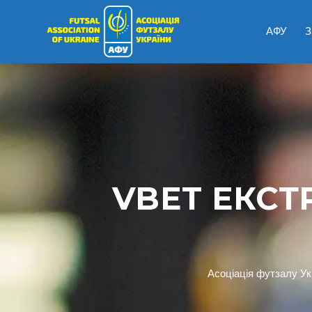
АФУ
З
VBET ЕКСТР
Асоціація футзалу Ук