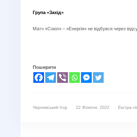
Група «
Захід
»
Матч «Сокіл» – «Енергія» не відбувся через від
Поширити
Чернявський Ігор
22 Жовтня, 2022
Екстра-лі