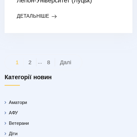
Легіон-Університет (Луцьк)
ДЕТАЛЬНІШЕ
Пагінація
1
2
…
8
Далі
записів
Категорії новин
Аматори
АФУ
Ветерани
Діти