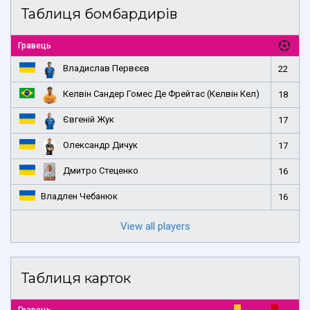
Таблиця бомбардирів
Гравець
Владислав Первєєв
22
Келвін Сандер Гомес Де Фрейтас (Келвін Кел)
18
Євгеній Жук
17
Олександр Дичук
17
Дмитро Стеценко
16
Владлен Чебанюк
16
View all players
Таблиця карток