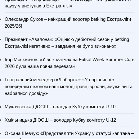
паузу у виступах в Екстра-лізі»
Олександр Сухов – найкращий воротар betking Екстра-ліги
2025/26!
Президент «Авалона»: «Оцінюю дебютний сезон у betking
Екстра-лізі негативно – завдання не було виконано»
Ігор Москвичов: «У всіх матчах на Futsal Week Summer Cup-
2026 була наша повна перевага»
Генеральний менеджер «Любарта»: «У порівнянні з
попереднім сезоном наші молоді гравці зросли, змужніли та
набралися досвіду»
Мукачівська ДЮСШ – володар Кубку комітету U-10
Хмільницька ДЮСШ – володар Кубку комітету U-12
Оксана Шевчук: «Представляти Україну у статусі капітана –