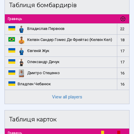
Таблиця бомбардирів
Гравець
Владислав Первєєв
22
Келвін Сандер Гомес Де Фрейтас (Келвін Кел)
18
Євгеній Жук
17
Олександр Дичук
17
Дмитро Стеценко
16
Владлен Чебанюк
16
View all players
Таблиця карток
Гравець