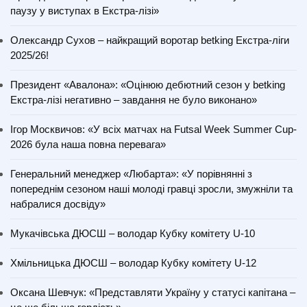
паузу у виступах в Екстра-лізі»
Олександр Сухов – найкращий воротар betking Екстра-ліги
2025/26!
Президент «Авалона»: «Оцінюю дебютний сезон у betking
Екстра-лізі негативно – завдання не було виконано»
Ігор Москвичов: «У всіх матчах на Futsal Week Summer Cup-
2026 була наша повна перевага»
Генеральний менеджер «Любарта»: «У порівнянні з
попереднім сезоном наші молоді гравці зросли, змужніли та
набралися досвіду»
Мукачівська ДЮСШ – володар Кубку комітету U-10
Хмільницька ДЮСШ – володар Кубку комітету U-12
Оксана Шевчук: «Представляти Україну у статусі капітана –