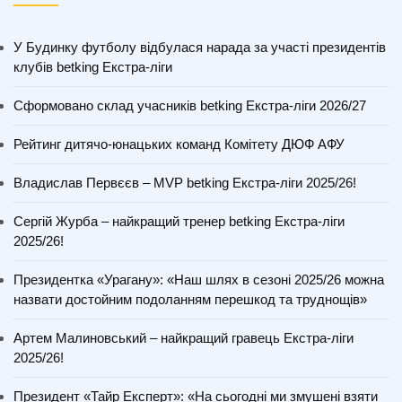
У Будинку футболу відбулася нарада за участі президентів
клубів betking Екстра-ліги
Сформовано склад учасників betking Екстра-ліги 2026/27
Рейтинг дитячо-юнацьких команд Комітету ДЮФ АФУ
Владислав Первєєв – MVP betking Екстра-ліги 2025/26!
Сергій Журба – найкращий тренер betking Екстра-ліги
2025/26!
Президентка «Урагану»: «Наш шлях в сезоні 2025/26 можна
назвати достойним подоланням перешкод та труднощів»
Артем Малиновський – найкращий гравець Екстра-ліги
2025/26!
Президент «Тайр Експерт»: «На сьогодні ми змушені взяти