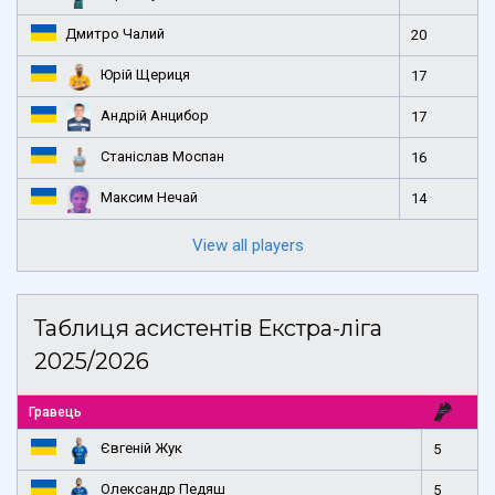
Дмитро Чалий
20
Юрій Щериця
17
Андрій Анцибор
17
Станіслав Моспан
16
Максим Нечай
14
View all players
Таблиця асистентів Екстра-ліга
2025/2026
Гравець
Євгеній Жук
5
Олександр Педяш
5