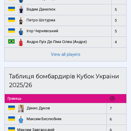
Вадим Данилюк
5
Петро Шотурма
5
Ігор Чернявський
5
Андре Луіз Де Ліма Сілва (Андре)
4
View all players
Таблиця бомбардирів Кубок України
2025/26
Гравець
Денис Дуков
7
Максим Беслюбняк
6
Максим Завгародній
6