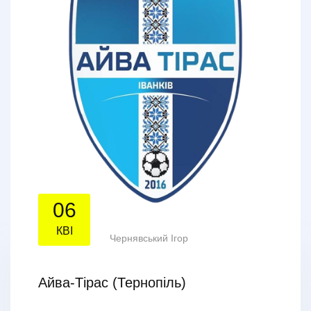
06
КВІ
Чернявський Ігор
Айва-Тірас (Тернопіль)