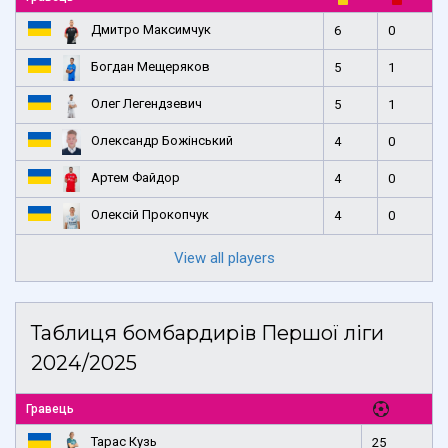
Дмитро Максимчук
6
0
Богдан Мещеряков
5
1
Олег Легендзевич
5
1
Олександр Божінський
4
0
Артем Файдор
4
0
Олексій Прокопчук
4
0
View all players
Таблиця бомбардирів Першої ліги
2024/2025
Гравець
Тарас Кузь
25