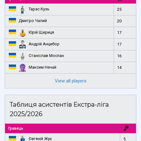
Тарас Кузь
25
Дмитро Чалий
20
Юрій Щериця
17
Андрій Анцибор
17
Станіслав Моспан
16
Максим Нечай
14
View all players
Таблиця асистентів Екстра-ліга
2025/2026
Гравець
Євгеній Жук
5