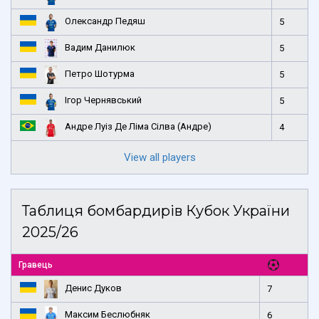
Олександр Педяш
5
Вадим Данилюк
5
Петро Шотурма
5
Ігор Чернявський
5
Андре Луіз Де Ліма Сілва (Андре)
4
View all players
Таблиця бомбардирів Кубок України
2025/26
Гравець
Денис Дуков
7
Максим Беслюбняк
6