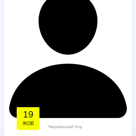
19
ЖОВ
Чернявський Ігор