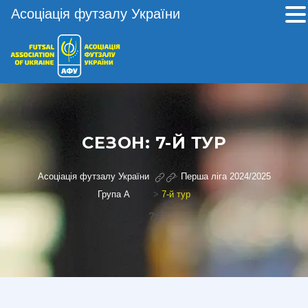
Асоціація футзалу України
СЕЗОН:
7-Й ТУР
Асоціація футзалу України
>
Перша ліга 2024/2025
Група А
>
7-й тур
?>