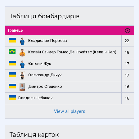
Таблиця бомбардирів
Гравець
Владислав Первєєв
22
Келвін Сандер Гомес Де Фрейтас (Келвін Кел)
18
Євгеній Жук
17
Олександр Дичук
17
Дмитро Стеценко
16
Владлен Чебанюк
16
View all players
Таблиця карток