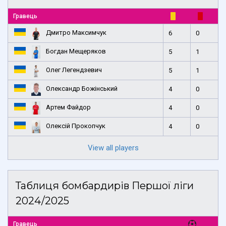
Гравець
Дмитро Максимчук
6
0
Богдан Мещеряков
5
1
Олег Легендзевич
5
1
Олександр Божінський
4
0
Артем Файдор
4
0
Олексій Прокопчук
4
0
View all players
Таблиця бомбардирів Першої ліги
2024/2025
Гравець