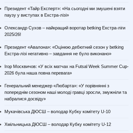
Президент «Тайр Експерт»: «На сьогодні ми змушені взяти
паузу у виступах в Екстра-лізі»
Олександр Сухов – найкращий воротар betking Екстра-ліги
2025/26!
Президент «Авалона»: «Оцінюю дебютний сезон у betking
Екстра-лізі негативно – завдання не було виконано»
Ігор Москвичов: «У всіх матчах на Futsal Week Summer Cup-
2026 була наша повна перевага»
Генеральний менеджер «Любарта»: «У порівнянні з
попереднім сезоном наші молоді гравці зросли, змужніли та
набралися досвіду»
Мукачівська ДЮСШ – володар Кубку комітету U-10
Хмільницька ДЮСШ – володар Кубку комітету U-12