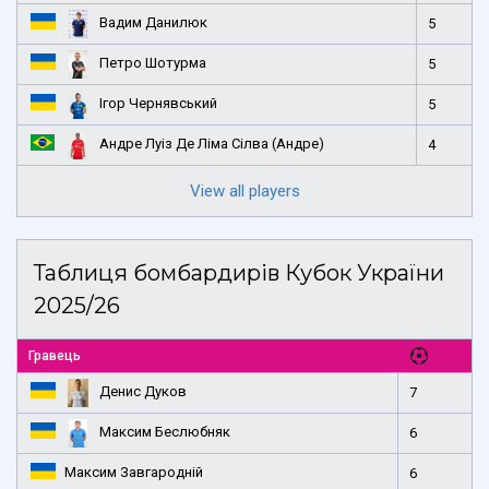
Вадим Данилюк
5
Петро Шотурма
5
Ігор Чернявський
5
Андре Луіз Де Ліма Сілва (Андре)
4
View all players
Таблиця бомбардирів Кубок України
2025/26
Гравець
Денис Дуков
7
Максим Беслюбняк
6
Максим Завгародній
6