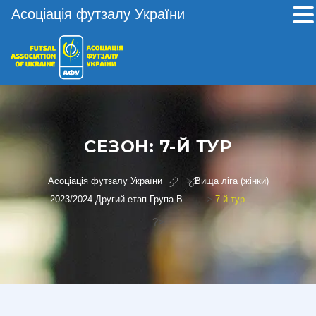
Асоціація футзалу України
СЕЗОН:
7-Й ТУР
Асоціація футзалу України
>
Вища ліга (жінки)
2023/2024 Другий етап Група В
>
7-й тур
?>