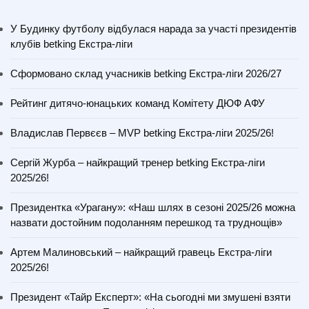
У Будинку футболу відбулася нарада за участі президентів
клубів betking Екстра-ліги
Сформовано склад учасників betking Екстра-ліги 2026/27
Рейтинг дитячо-юнацьких команд Комітету ДЮФ АФУ
Владислав Первєєв – MVP betking Екстра-ліги 2025/26!
Сергій Журба – найкращий тренер betking Екстра-ліги
2025/26!
Президентка «Урагану»: «Наш шлях в сезоні 2025/26 можна
назвати достойним подоланням перешкод та труднощів»
Артем Малиновський – найкращий гравець Екстра-ліги
2025/26!
Президент «Тайр Експерт»: «На сьогодні ми змушені взяти