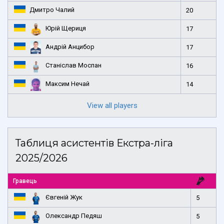
Дмитро Чалий
20
Юрій Щериця
17
Андрій Анцибор
17
Станіслав Моспан
16
Максим Нечай
14
View all players
Таблиця асистентів Екстра-ліга
2025/2026
Гравець
Євгеній Жук
5
Олександр Педяш
5