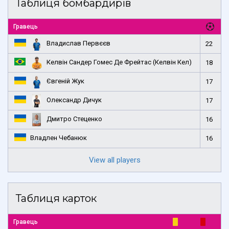
Таблиця бомбардирів
Гравець
Владислав Первєєв
22
Келвін Сандер Гомес Де Фрейтас (Келвін Кел)
18
Євгеній Жук
17
Олександр Дичук
17
Дмитро Стеценко
16
Владлен Чебанюк
16
View all players
Таблиця карток
Гравець