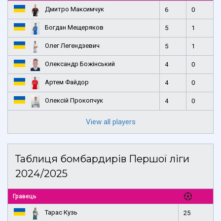
Дмитро Максимчук
6
0
Богдан Мещеряков
5
1
Олег Легендзевич
5
1
Олександр Божінський
4
0
Артем Файдор
4
0
Олексій Прокопчук
4
0
View all players
Таблиця бомбардирів Першої ліги
2024/2025
Гравець
Тарас Кузь
25