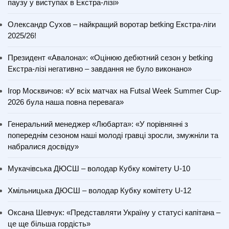
паузу у виступах в Екстра-лізі»
Олександр Сухов – найкращий воротар betking Екстра-ліги
2025/26!
Президент «Авалона»: «Оцінюю дебютний сезон у betking
Екстра-лізі негативно – завдання не було виконано»
Ігор Москвичов: «У всіх матчах на Futsal Week Summer Cup-
2026 була наша повна перевага»
Генеральний менеджер «Любарта»: «У порівнянні з
попереднім сезоном наші молоді гравці зросли, змужніли та
набралися досвіду»
Мукачівська ДЮСШ – володар Кубку комітету U-10
Хмільницька ДЮСШ – володар Кубку комітету U-12
Оксана Шевчук: «Представляти Україну у статусі капітана –
це ще більша гордість»