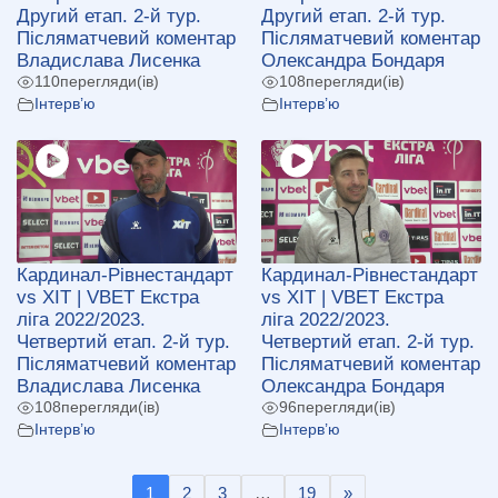
Другий етап. 2-й тур.
Другий етап. 2-й тур.
Післяматчевий коментар
Післяматчевий коментар
Владислава Лисенка
Олександра Бондаря
110
перегляди(ів)
108
перегляди(ів)
Інтерв’ю
Інтерв’ю
Кардинал-Рівнестандарт
Кардинал-Рівнестандарт
vs ХІТ | VBET Екстра
vs ХІТ | VBET Екстра
ліга 2022/2023.
ліга 2022/2023.
Четвертий етап. 2-й тур.
Четвертий етап. 2-й тур.
Післяматчевий коментар
Післяматчевий коментар
Владислава Лисенка
Олександра Бондаря
108
перегляди(ів)
96
перегляди(ів)
Інтерв’ю
Інтерв’ю
1
2
3
…
19
»