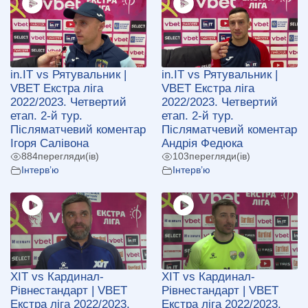
in.IT vs Рятувальник |
in.IT vs Рятувальник |
VBET Екстра ліга
VBET Екстра ліга
2022/2023. Четвертий
2022/2023. Четвертий
етап. 2-й тур.
етап. 2-й тур.
Післяматчевий коментар
Післяматчевий коментар
Ігоря Салівона
Андрія Федюка
884
перегляди(ів)
103
перегляди(ів)
Інтерв’ю
Інтерв’ю
ХІТ vs Кардинал-
ХІТ vs Кардинал-
Рівнестандарт | VBET
Рівнестандарт | VBET
Екстра ліга 2022/2023.
Екстра ліга 2022/2023.