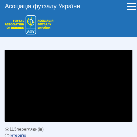
Асоціація футзалу України
113
перегляди(ів)
Інтерв’ю