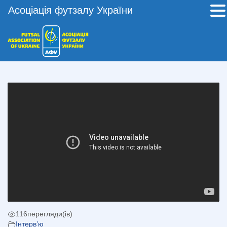
Асоціація футзалу України
116
перегляди(ів)
Інтерв’ю