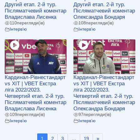
Другий етап. 2-й тур.
Другий етап. 2-й тур.
Післяматчевий коментар
Післяматчевий коментар
Владислава Лисенка
Олександра Бондаря
110
перегляди(ів)
108
перегляди(ів)
Інтерв’ю
Інтерв’ю
Кардинал-Рівнестандарт
Кардинал-Рівнестандарт
vs ХІТ | VBET Екстра
vs ХІТ | VBET Екстра
ліга 2022/2023.
ліга 2022/2023.
Четвертий етап. 2-й тур.
Четвертий етап. 2-й тур.
Післяматчевий коментар
Післяматчевий коментар
Владислава Лисенка
Олександра Бондаря
109
перегляди(ів)
97
перегляди(ів)
Інтерв’ю
Інтерв’ю
1
2
3
…
19
»