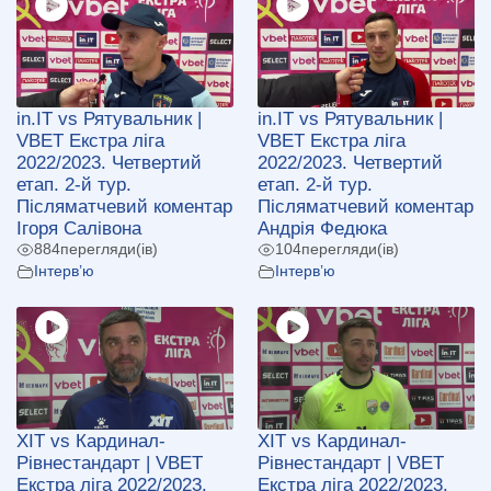
in.IT vs Рятувальник |
in.IT vs Рятувальник |
VBET Екстра ліга
VBET Екстра ліга
2022/2023. Четвертий
2022/2023. Четвертий
етап. 2-й тур.
етап. 2-й тур.
Післяматчевий коментар
Післяматчевий коментар
Ігоря Салівона
Андрія Федюка
884
перегляди(ів)
104
перегляди(ів)
Інтерв’ю
Інтерв’ю
ХІТ vs Кардинал-
ХІТ vs Кардинал-
Рівнестандарт | VBET
Рівнестандарт | VBET
Екстра ліга 2022/2023.
Екстра ліга 2022/2023.