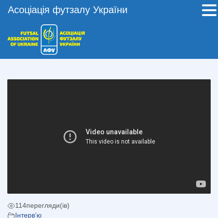
Асоціація футзалу України
114
перегляди(ів)
Інтерв’ю