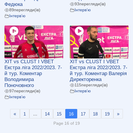
Федюка
93
перегляди(ів)
89
перегляди(ів)
Інтерв’ю
Інтерв’ю
ХІТ vs CLUST І VBET
ХІТ vs CLUST І VBET
Екстра ліга 2022/2023. 7-
Екстра ліга 2022/2023. 7-
й тур. Коментар
й тур. Коментар Валерія
Володимира
Директоренка
Поночовного
115
перегляди(ів)
97
перегляди(ів)
Інтерв’ю
Інтерв’ю
«
1
…
14
15
16
17
18
19
»
Page 16 of 19