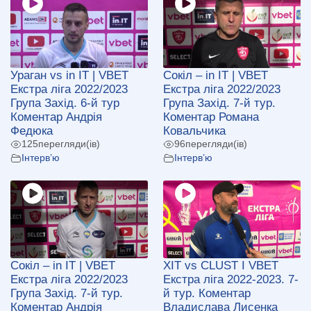
Ураган vs in IT | VBET
Сокіл – in IT | VBET
Екстра ліга 2022/2023
Екстра ліга 2022/2023
Група Захід. 6-й тур
Група Захід. 7-й тур.
Коментар Андрія
Коментар Романа
Федюка
Ковальчика
125
перегляди(ів)
96
перегляди(ів)
Інтерв’ю
Інтерв’ю
Сокіл – in IT | VBET
ХІТ vs CLUST І VBET
Екстра ліга 2022/2023
Екстра ліга 2022-2023. 7-
Група Захід. 7-й тур.
й тур. Коментар
Коментар Андрія
Владислава Лисенка