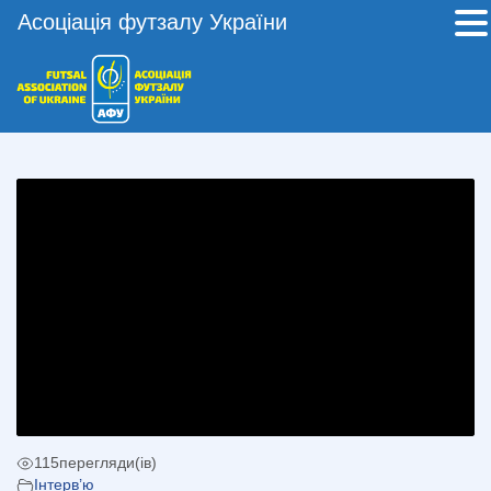
Асоціація футзалу України
115
перегляди(ів)
Інтерв’ю