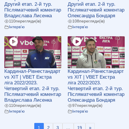
Другий етап. 2-й тур.
Другий етап. 2-й тур.
Післяматчевий коментар
Післяматчевий коментар
Владислава Лисенка
Олександра Бондаря
110
перегляди(ів)
108
перегляди(ів)
Інтерв’ю
Інтерв’ю
Кардинал-Рівнестандарт
Кардинал-Рівнестандарт
vs ХІТ | VBET Екстра
vs ХІТ | VBET Екстра
ліга 2022/2023.
ліга 2022/2023.
Четвертий етап. 2-й тур.
Четвертий етап. 2-й тур.
Післяматчевий коментар
Післяматчевий коментар
Владислава Лисенка
Олександра Бондаря
110
перегляди(ів)
97
перегляди(ів)
Інтерв’ю
Інтерв’ю
1
2
3
…
19
»