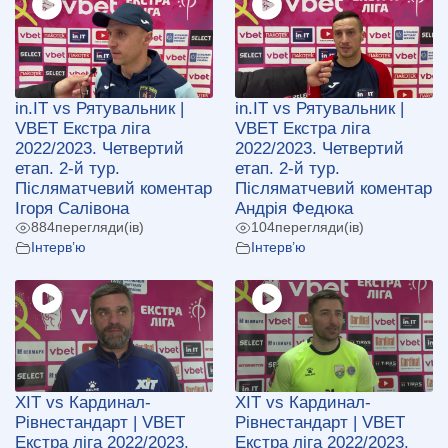
in.IT vs Рятувальник |
in.IT vs Рятувальник |
VBET Екстра ліга
VBET Екстра ліга
2022/2023. Четвертий
2022/2023. Четвертий
етап. 2-й тур.
етап. 2-й тур.
Післяматчевий коментар
Післяматчевий коментар
Ігоря Салівона
Андрія Федюка
884
перегляди(ів)
104
перегляди(ів)
Інтерв’ю
Інтерв’ю
ХІТ vs Кардинал-
ХІТ vs Кардинал-
Рівнестандарт | VBET
Рівнестандарт | VBET
Екстра ліга 2022/2023.
Екстра ліга 2022/2023.