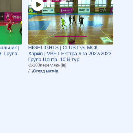
альник |
HIGHLIGHTS | CLUST vs МСК
3. Група
Харків | VBET Екстра ліга 2022/2023.
Група Центр. 10-й тур
103
перегляди(ів)
Огляд матчів