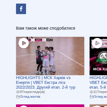
Вам також може сподобатися
HIGHLIGHTS | МСК Харків vs
HIGHLIGH
Енергія | VBET Екстра ліга
VBET Екс
2022/2023. Другий етап. 2-й тур
етап. 5-й
97
перегляди(ів)
117
пере
Огляд матчів
Огляд ма