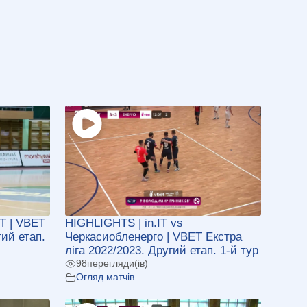
Т | VBET
HIGHLIGHTS | in.IT vs
гий етап.
Черкасиобленерго | VBET Екстра
ліга 2022/2023. Другий етап. 1-й тур
98
перегляди(ів)
Огляд матчів