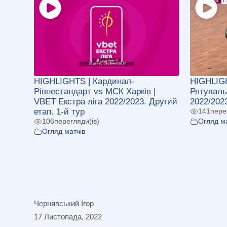
HIGHLIGHTS | Кардинал-
HIGHLIGH
Рівнестандарт vs МСК Харків |
Рятуваль
VBET Екстра ліга 2022/2023. Другий
2022/2023
етап. 1-й тур
141
пере
106
перегляди(ів)
Огляд ма
Огляд матчів
Чернявський Ігор
17 Листопада, 2022