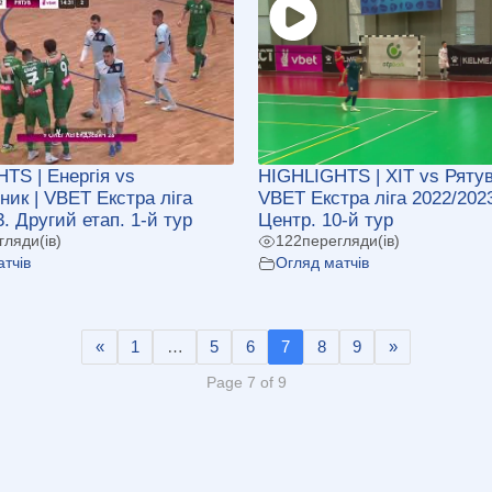
TS | Енергія vs
HIGHLIGHTS | ХІТ vs Рятув
ник | VBET Екстра ліга
VBET Екстра ліга 2022/202
. Другий етап. 1-й тур
Центр. 10-й тур
гляди(ів)
122
перегляди(ів)
тчів
Огляд матчів
«
1
…
5
6
7
8
9
»
Page 7 of 9