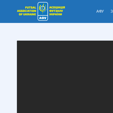
АФУ
З