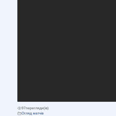
97
перегляди(ів)
Огляд матчів