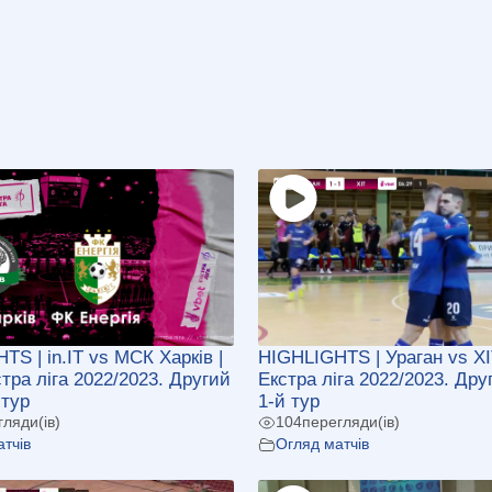
TS | in.IT vs МСК Харків |
HIGHLIGHTS | Ураган vs ХІ
тра ліга 2022/2023. Другий
Екстра ліга 2022/2023. Дру
 тур
1-й тур
гляди(ів)
104
перегляди(ів)
тчів
Огляд матчів