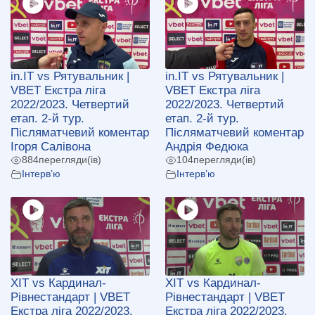
in.IT vs Рятувальник |
in.IT vs Рятувальник |
VBET Екстра ліга
VBET Екстра ліга
2022/2023. Четвертий
2022/2023. Четвертий
етап. 2-й тур.
етап. 2-й тур.
Післяматчевий коментар
Післяматчевий коментар
Ігоря Салівона
Андрія Федюка
884
перегляди(ів)
104
перегляди(ів)
Інтерв’ю
Інтерв’ю
ХІТ vs Кардинал-
ХІТ vs Кардинал-
Рівнестандарт | VBET
Рівнестандарт | VBET
Екстра ліга 2022/2023.
Екстра ліга 2022/2023.