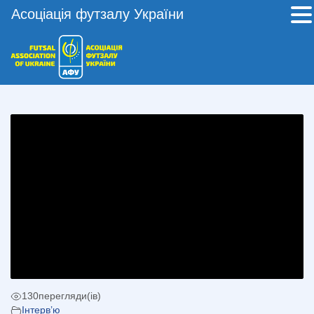
Асоціація футзалу України
130
перегляди(ів)
Інтерв’ю