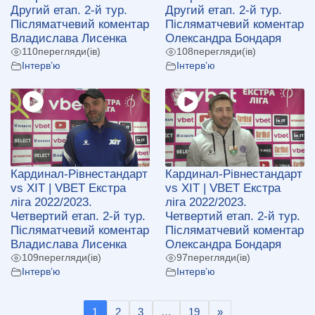
Другий етап. 2-й тур.
Другий етап. 2-й тур.
Післяматчевий коментар
Післяматчевий коментар
Владислава Лисенка
Олександра Бондаря
110
перегляди(ів)
108
перегляди(ів)
Інтерв’ю
Інтерв’ю
Кардинал-Рівнестандарт
Кардинал-Рівнестандарт
vs ХІТ | VBET Екстра
vs ХІТ | VBET Екстра
ліга 2022/2023.
ліга 2022/2023.
Четвертий етап. 2-й тур.
Четвертий етап. 2-й тур.
Післяматчевий коментар
Післяматчевий коментар
Владислава Лисенка
Олександра Бондаря
109
перегляди(ів)
97
перегляди(ів)
Інтерв’ю
Інтерв’ю
1
2
3
…
19
»