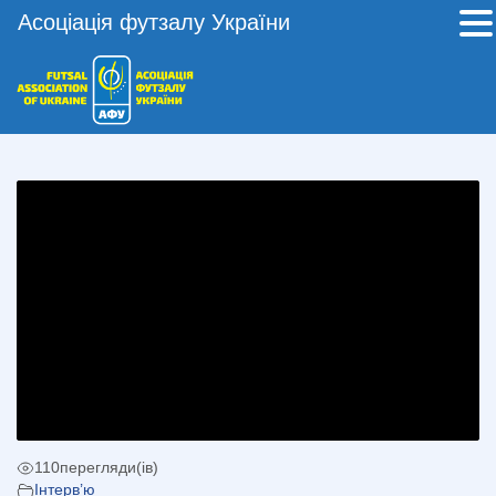
Асоціація футзалу України
110
перегляди(ів)
Інтерв’ю