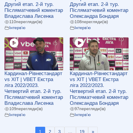
Другий етап. 2-й тур.
Другий етап. 2-й тур.
Післяматчевий коментар
Післяматчевий коментар
Владислава Лисенка
Олександра Бондаря
110
перегляди(ів)
108
перегляди(ів)
Інтерв’ю
Інтерв’ю
Кардинал-Рівнестандарт
Кардинал-Рівнестандарт
vs ХІТ | VBET Екстра
vs ХІТ | VBET Екстра
ліга 2022/2023.
ліга 2022/2023.
Четвертий етап. 2-й тур.
Четвертий етап. 2-й тур.
Післяматчевий коментар
Післяматчевий коментар
Владислава Лисенка
Олександра Бондаря
109
перегляди(ів)
97
перегляди(ів)
Інтерв’ю
Інтерв’ю
1
2
3
…
19
»