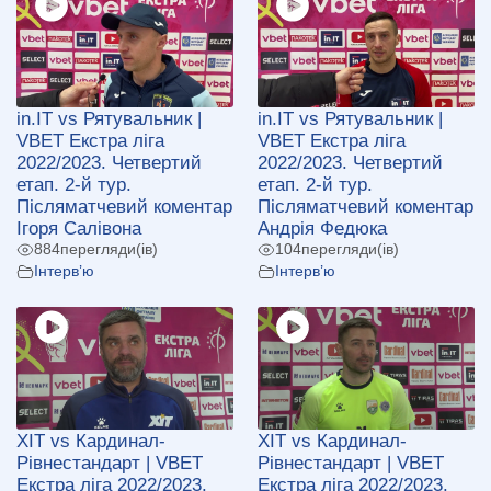
in.IT vs Рятувальник |
in.IT vs Рятувальник |
VBET Екстра ліга
VBET Екстра ліга
2022/2023. Четвертий
2022/2023. Четвертий
етап. 2-й тур.
етап. 2-й тур.
Післяматчевий коментар
Післяматчевий коментар
Ігоря Салівона
Андрія Федюка
884
перегляди(ів)
104
перегляди(ів)
Інтерв’ю
Інтерв’ю
ХІТ vs Кардинал-
ХІТ vs Кардинал-
Рівнестандарт | VBET
Рівнестандарт | VBET
Екстра ліга 2022/2023.
Екстра ліга 2022/2023.