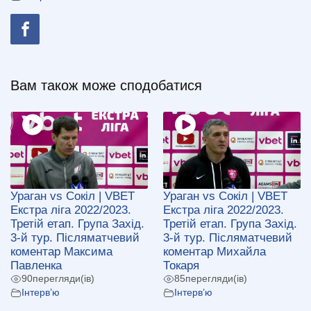
Вам також може сподобатися
Ураган vs Сокіл | VBET
Ураган vs Сокіл | VBET
Екстра ліга 2022/2023.
Екстра ліга 2022/2023.
Третій етап. Група Захід.
Третій етап. Група Захід.
3-й тур. Післяматчевий
3-й тур. Післяматчевий
коментар Максима
коментар Михайла
Павленка
Токаря
90
перегляди(ів)
85
перегляди(ів)
Інтерв’ю
Інтерв’ю