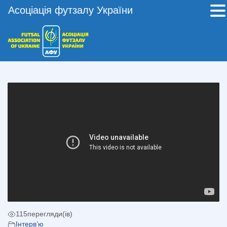
Асоціація футзалу України
115
перегляди(ів)
Інтерв’ю