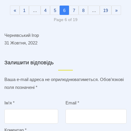
«
1
…
4
5
6
7
8
…
19
»
Page 6 of 19
Чернявський Ігор
31 Жовтня, 2022
Залишити відповідь
Ваша e-mail адреса не оприлюднюватиметься.
Обов’язкові
поля позначені
*
Ім'я
*
Email
*
Коментар
*