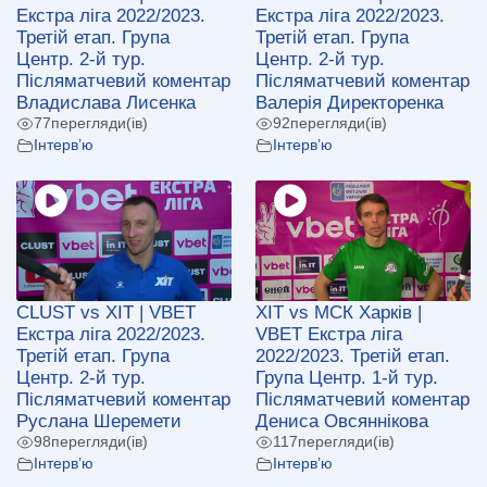
Екстра ліга 2022/2023.
Екстра ліга 2022/2023.
Третій етап. Група
Третій етап. Група
Центр. 2-й тур.
Центр. 2-й тур.
Післяматчевий коментар
Післяматчевий коментар
Владислава Лисенка
Валерія Директоренка
77
перегляди(ів)
92
перегляди(ів)
Інтерв’ю
Інтерв’ю
CLUST vs ХІТ | VBET
ХІТ vs МСК Харків |
Екстра ліга 2022/2023.
VBET Екстра ліга
Третій етап. Група
2022/2023. Третій етап.
Центр. 2-й тур.
Група Центр. 1-й тур.
Післяматчевий коментар
Післяматчевий коментар
Руслана Шеремети
Дениса Овсяннікова
98
перегляди(ів)
117
перегляди(ів)
Інтерв’ю
Інтерв’ю