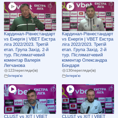
Кардинал-Рівнестандарт
Кардинал-Рівнестандарт
vs Енергія | VBET Екстра
vs Енергія | VBET Екстра
ліга 2022/2023. Третій
ліга 2022/2023. Третій
етап. Група Захід. 2-й
етап. Група Захід. 2-й
тур. Післяматчевий
тур. Післяматчевий
коментар Валерія
коментар Олександра
Легчанова
Бондаря
122
перегляди(ів)
130
перегляди(ів)
Інтерв’ю
Інтерв’ю
CLUST vs ХІТ | VBET
CLUST vs ХІТ | VBET