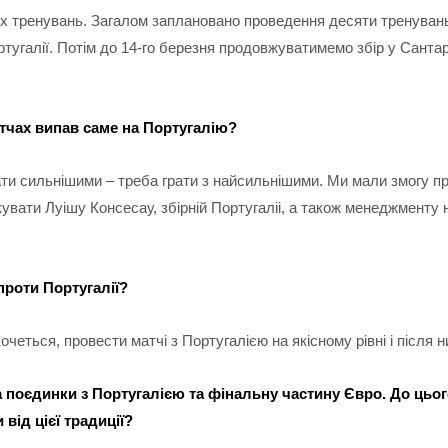
х тренувань. Загалом заплановано проведення десяти тренувань 
тугалії. Потім до 14-го березня продовжуватимемо збір у Сантар
тчах випав саме на Португалію?
ти сильнішими – треба грати з найсильнішими. Ми мали змогу пр
увати Луішу Консесау, збірній Португаліі, а також менеджменту н
проти Португалії?
Хочеться, провести матчі з Португалією на якісному рівні і післ
а
поєдинки
з Португалією та фінальну частину Євро. До цьог
від цієї традиції?