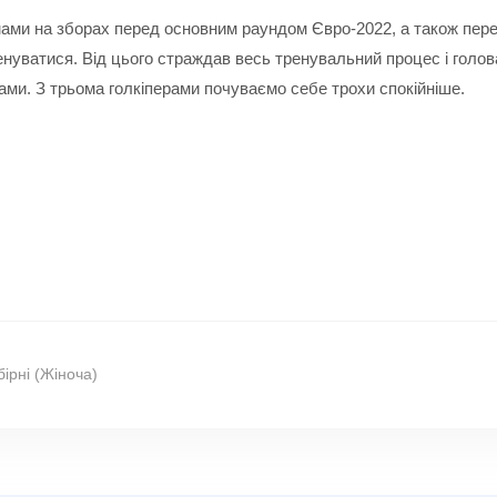
вмами на зборах перед основним раундом Євро-2022, а також пер
ренуватися. Від цього страждав весь тренувальний процес і гол
ами. З трьома голкіперами почуваємо себе трохи спокійніше.
бірні (Жіноча)