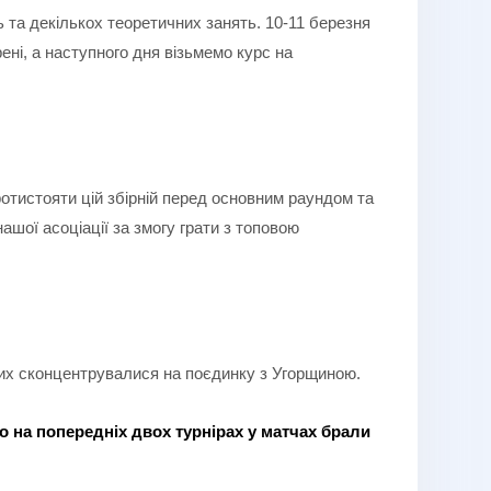
та декількох теоретичних занять. 10-11 березня
ені, а наступного дня візьмемо курс на
отистояти цій збірній перед основним раундом та
ашої асоціації за змогу грати з топовою
я них сконцентрувалися на поєдинку з Угорщиною.
о на попередніх двох турнірах у матчах брали