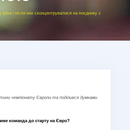
 рівні і після них сконцентрувалися на поєдинку з
астини чемпіонату Європи та поділився думками
атиме команда до старту на Євро?