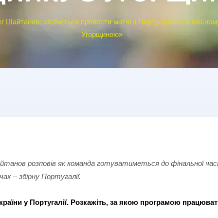
г Шайтанов: «Хочеться провести матчі з Португалією на якісному
Угорщиною»
 Шайтанов розповів як команда готуватиметься до фінальної ч
х – збірну Португалії.
 України у Португалії. Розкажіть, за якою програмою працюв