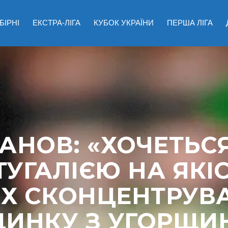
БІРНІ
ЕКСТРА-ЛІГА
КУБОК УКРАЇНИ
ПЕРША ЛІГА
АНОВ: «ХОЧЕТЬС
ТУГАЛІЄЮ НА ЯКІС
ИХ СКОНЦЕНТРУВ
ДИНКУ З УГОРЩИ