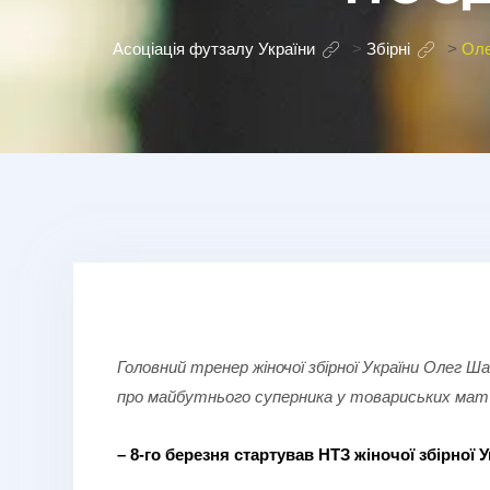
Асоціація футзалу України
>
Збірні
>
Оле
Головний тренер жіночої збірної України Олег
про майбутнього суперника у товариських матча
– 8-го березня стартував НТЗ жіночої збірної