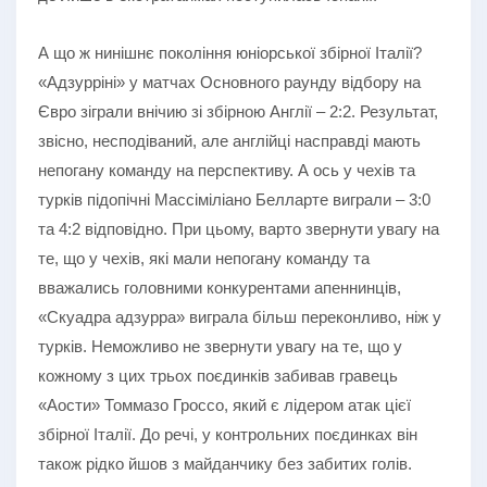
А що ж нинішнє покоління юніорської збірної Італії?
«Адзурріні» у матчах Основного раунду відбору на
Євро зіграли внічию зі збірною Англії – 2:2. Результат,
звісно, несподіваний, але англійці насправді мають
непогану команду на перспективу. А ось у чехів та
турків підопічні Массіміліано Белларте виграли – 3:0
та 4:2 відповідно. При цьому, варто звернути увагу на
те, що у чехів, які мали непогану команду та
вважались головними конкурентами апеннинців,
«Скуадра адзурра» виграла більш переконливо, ніж у
турків. Неможливо не звернути увагу на те, що у
кожному з цих трьох поєдинків забивав гравець
«Аости» Томмазо Гроссо, який є лідером атак цієї
збірної Італії. До речі, у контрольних поєдинках він
також рідко йшов з майданчику без забитих голів.