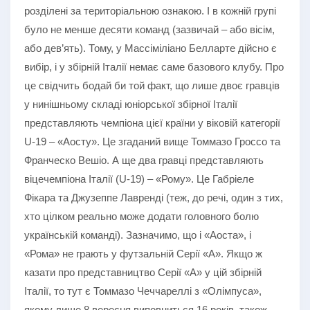
розділені за територіальною ознакою. І в кожній групі
було не менше десяти команд (зазвичай – або вісім,
або дев’ять). Тому, у Массіміліано Белларте дійсно є
вибір, і у збірній Італії немає саме базового клубу. Про
це свідчить бодай би той факт, що лише двоє гравців
у нинішньому складі юніорської збірної Італії
представляють чемпіона цієї країни у віковій категорії
U-19 – «Аосту». Це згаданий вище Томмазо Гроссо та
Франческо Вешіо. А ще два гравці представляють
віцечемпіона Італії (U-19) – «Рому». Це Габріеле
Фікара та Джузеппе Лавренді (теж, до речі, один з тих,
хто цілком реально може додати головного болю
українській команді). Зазначимо, що і «Аоста», і
«Рома» не грають у футзальній Серії «А». Якщо ж
казати про представництво Серії «А» у цій збірній
Італії, то тут є Томмазо Чеччареллі з «Олімпуса»,
якому лише 8 вересня виповниться 16 років, також