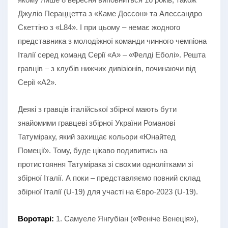
Джуліо Пераццетта з «Каме Доссон» та Алессандро
Скеттіно з «L84». І при цьому – немає жодного
представника з молодіжної команди чинного чемпіона
Італії серед команд Серії «А» – «Фелді Еболі». Решта
гравців – з клубів нижчих дивізіонів, починаючи від
Серії «А2».
Деякі з гравців італійської збірної мають бути
знайомими гравцеві збірної України Романові
Татуміраку, який захищає кольори «Юнайтед
Помеції». Тому, буде цікаво подивитись на
протистояння Татумірака зі свохми однолітками зі
збірної Італії. А поки – представляємо повний склад
збірної Італії (U-19) для участі на Євро-2023 (U-19).
Воротарі:
1. Самуеле Янгубіан («Феніче Венеція»),