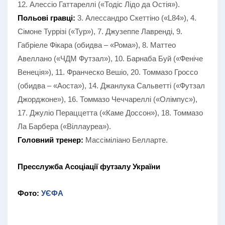
12. Алессіо Гаттареллі («Тодіс Лідо да Остія»).
Польові гравці:
3. Алессандро Скеттіно («L84»), 4.
Сімоне Туррізі («Тур»), 7. Джузеппе Лавренді, 9.
Габріеле Фікара (обидва – «Рома»), 8. Маттео
Авеллано («ЧДМ Футзал»), 10. Барнаба Буй («Феніче
Венеція»), 11. Франческо Вешіо, 20. Томмазо Гроссо
(обидва – «Аоста»), 14. Джанлука Сальветті («Футзал
Джорджоне»), 16. Томмазо Чеччареллі («Олімпус»),
17. Джуліо Пераццетта («Каме Доссон»), 18. Томмазо
Ла Барбера («Віллауреа»).
Головний тренер:
Массіміліано Белларте.
Пресслужба Асоціації футзалу України
Фото:
УЄФА