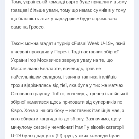
Тому, українській команді варто буде приділити цьому
гравцеві більше уваги, тому що немає сумнівів у тому,
що більшість атак у «адзурріні» буде спрямована
саме на Гроссо.
Також можна згадати турнір «Futsal Week U-19», який
у червні проходив у Поречі. Тоді наставник збірної
України Ігор Москвичов звернув увагу на те, що
Массіміліано Белларте, вочевидь, грав не
найсильнішим складом, і звична тактика італійців
трохи відрізнялась від тієї, яка була у тих же матчах
Основного раунду. Тобто, вочевидь, тренер італійської
збірної намагався щось приховати від суперників по
Євро. Хоча з іншого боку – наставник італійців має, з
кого обирати кандидатів до збірну. Зазначимо, що у
минулому сезоні у чемпіонаті Італії у віковій категорії
U-19 було двадцять (!!!) груп, у яких команди були