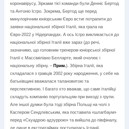
коронавірусу, Зірками тієї команди були Денніс Бертод
та Антоніо Ісгро. Зокрема, Бертод ще перед
минулорічним юніорським Євро встиг потрапити до
заявки національної збірної Італії, яка грала на
Євро-2022 у Нідерландах. А ось Ісгро викликається до
національної збірної Італії вже зараз (до речі,
зазначимо, що головним тренером юніорської збірної
Італії є Массіміліано Белларте, який очолює і
національну збірну. –
Прим.
). Збірна Італії, яка
складалася з гравців 2002 року народження, у себе на
батьківщині вважалася талановитою та
перспективною. І багато хто вважав, що саме італійці
складуть компанію португальцям при виході з групи.
Але іншої думки була тоді збірна Польщі на чолі з
Каспером Сендлевським, яка поставила «шлагбаум»
перед «Скуадрою адзуррою» та вийшла до півфіналу,
де лише в екстратаймах поступилась Іспанії.