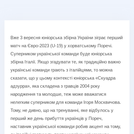
Вже 3 вересня юніорська збірна України зіграє перший
матч на Євро-2023 (U-19) у хорватському Поречі.
Суперником української команди буде юніорська
збірна Італії. Якщо згадувати те, як традиційно важно
українські команди грають з італійцями, то можна
сказати, що у цьому контексті юніорська «Скуадра
адзурра», яка складена з гравців 2004 року
народження та молодше, теж може вважатися
нелегким суперником для команди Ігоря Москвичова.
Тому, не дивно, що на тренуванні, яке відбулось у
перший же день прибуття українців у Пореч,
наставник української команди робив акцент на тому,