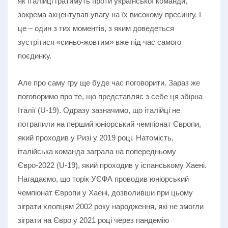
як італійці гратимуть проти української команди,
зокрема акцентував увагу на їх високому пресингу. І
це – один з тих моментів, з яким доведеться
зустрітися «синьо-жовтим» вже під час самого
поєдинку.
Але про саму гру ще буде час поговорити. Зараз же
поговоримо про те, що представляє з себе ця збірна
Італії (U-19). Одразу зазначимо, що італійці не
потрапили на перший юніорський чемпіонат Європи,
який проходив у Ризі у 2019 році. Натомість,
італійська команда заграла на попередньому
Євро-2022 (U-19), який проходив у іспанському Хаені.
Нагадаємо, що торік УЄФА проводив юніорський
чемпіонат Європи у Хаені, дозволивши при цьому
зіграти хлопцям 2002 року народження, які не змогли
зіграти на Євро у 2021 році через пандемію