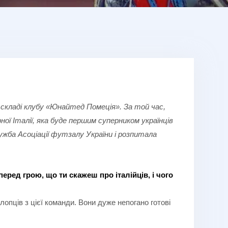
у складі клубу «Юнайтед Помеція». За той час,
ної Італії, яка буде першим суперником українців
ужба Асоціації футзалу України і розпитала
перед грою, що ти скажеш про італійців, і чого
лопців з цієї команди. Вони дуже непогано готові