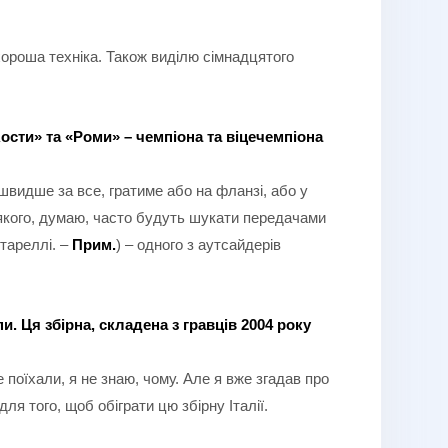
 хороша техніка. Також виділю сімнадцятого
Аости» та «Роми» – чемпіона та віцечемпіона
, швидше за все, гратиме або на фланзі, або у
, якого, думаю, часто будуть шукати передачами
ттареллі. –
Прим.
) – одного з аутсайдерів
. Ця збірна, складена з гравців 2004 року
 поїхали, я не знаю, чому. Але я вже згадав про
ля того, щоб обіграти цю збірну Італії.