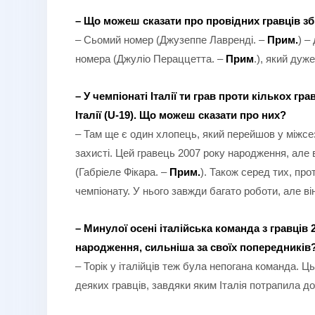
– Що можеш сказати про провідних гравців збі
– Сьомий номер (Джузеппе Лавренді. –
Прим.
) –
номера (Джуліо Пераццетта. –
Прим
.), який дуж
– У чемпіонаті Італії ти грав проти кількох г
Італії (U-19). Що можеш сказати про них?
– Там ще є один хлопець, який перейшов у міжсе
захисті. Цей гравець 2007 року народження, але 
(Габріеле Фікара. –
Прим.
). Також серед тих, про
чемпіонату. У нього завжди багато роботи, але ві
– Минулої осені італійська команда з гравців
народження, сильніша за своїх попередників
– Торік у італійців теж була непогана команда. Ц
деяких гравців, завдяки яким Італія потрапила до