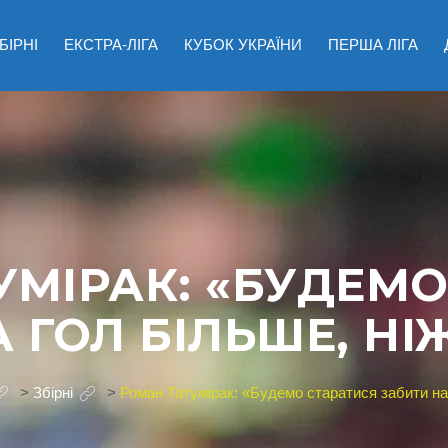
БІРНІ
ЕКСТРА-ЛІГА
КУБОК УКРАЇНИ
ПЕРША ЛІГА
УМІРАК: «БУДЕМО
 ГОЛ БІЛЬШЕ, НІЖ
>
Збірні
>
Роман Татумірак: «Будемо старатися забити на г