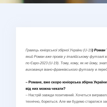
Гравець юніорської збірної України (
U
-19
) Роман
який Роман вже провів у італійському футзалі ві
по Євро-2023 (
U
-19). Тому, кому, як не йому, з
вихованця івано-франківського футзалу в пере
– Романе, вже скоро юніорська збірна України 
від них можна чекати?
– Настрій завжди позитивний. Хочеться вигравати
технічно, борються. Але ми будемо старатися заб