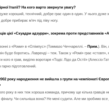
рної Італії? На кого варто звернути увагу?
 дуже хороший, технічний, добре грає один в один. У нього дуже
е добре прибирає м’яч під ліву ногу.
равців цієї «Скуадри адзурри», зокрема проти представників «
зонні з «Роми» в «Олімпус» (Томмазо Чеччареллі. –
Прим.
). Він
він буде боротись. Лавренді – теж. Також у «Ромі» грає «стовп»
ти кого я грав, виділю воротаря «Тодіс Лідо да Остії» (Алессіо Га
н гарно підготовлений.
 2002 року народження не вийшла з групи на чемпіонаті Європи
?
ього року в них теж хороша команда, причому ще кілька гравців не
 фіналу. Чи сильніша вона? Не мені судити. Але ми зробимо все д