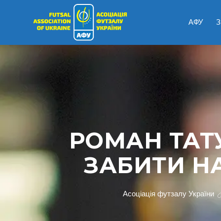
АФУ
З
РОМАН ТАТ
ЗАБИТИ НА
Асоціація футзалу України