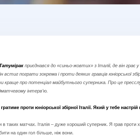
 Татумірак
приєднався до «синьо-жовтих» з Італії, де він грає 
н встиг пограти зокрема і проти деяких гравців юніорської збір
нати краще про потенціал майбутнього суперника. Про це прессл
дматчевому інтерв’ю.
гратиме проти юніорської збірної Італії. Який у тебе настрій 
 в таких матчах. Італія – дуже хороший суперник. Я грав проти х
ити на один гол більше, ніж вони.