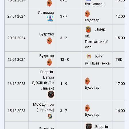
10.02.2024
8 - 2
15:30
Буг-Сокаль
Ладомир
27.01.2024
3 - 7
12:00
Будстар
Лідер
Будстар
зб.
20.01.2024
3 - 2
15:00
Полтавської
обл
Будстар
КНУ
12.01.2024
12 - 0
TBD
ім.Т.Шевченка
Енергія-
Багіра
ДЮСШ (Київ/
16.12.2023
1 - 9
17:00
Будстар
Лиман)
МСК Дніпро
(Черкаси)
15.12.2023
3 - 7
14:00
Будстар
Енергія-
Будстар