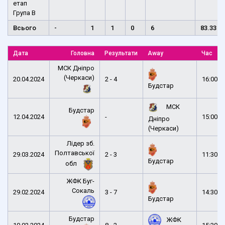
етап
Група B
Всього
-
1
1
0
6
83.33
Дата
Головна
Результати
Away
Час
МСК Дніпро
(Черкаси)
20.04.2024
2 - 4
16:00
Будстар
МСК
Будстар
12.04.2024
-
15:00
Дніпро
(Черкаси)
Лідер зб.
Полтавської
29.03.2024
2 - 3
11:30
Будстар
обл
ЖФК Буг-
Сокаль
29.02.2024
3 - 7
14:30
Будстар
Будстар
ЖФК