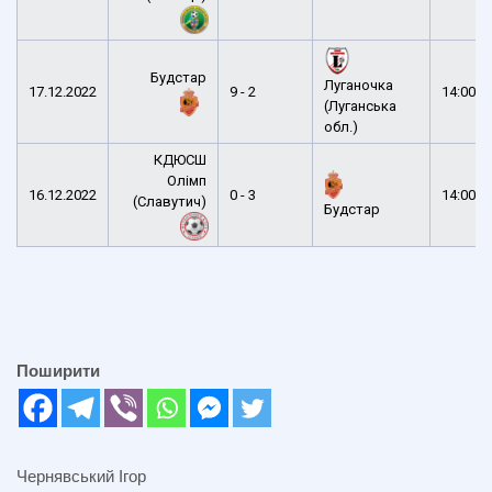
Будстар
Луганочка
17.12.2022
9 - 2
14:00
(Луганська
обл.)
КДЮСШ
Олімп
16.12.2022
0 - 3
14:00
(Славутич)
Будстар
Поширити
Чернявський Ігор