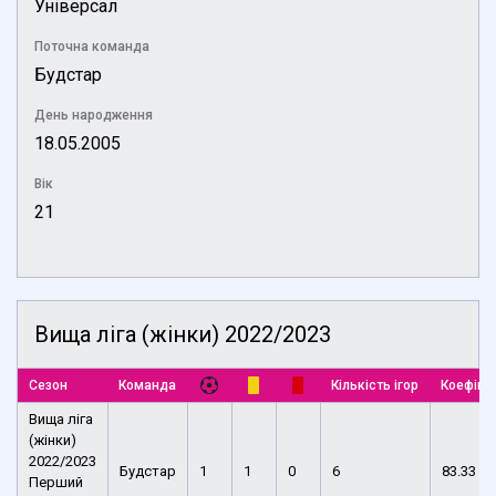
Універсал
Поточна команда
Будстар
День народження
18.05.2005
Вік
21
Вища ліга (жінки) 2022/2023
Сезон
Команда
Кількість ігор
Коефіці
Вища ліга
(жінки)
2022/2023
Будстар
1
1
0
6
83.33
Перший