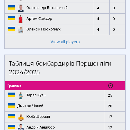
Олександр Божінський
4
0
Артем Файдор
4
0
Олексій Прокопчук
4
0
View all players
Таблиця бомбардирів Першої ліги
2024/2025
Гравець
Тарас Кузь
25
Дмитро Чалий
20
Юрій Щериця
17
Андрій Анцибор
17