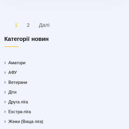
Пагінація
1
2
Далі
записів
Категорії новин
Аматори
АФУ
Ветерани
Діти
Друга ліга
Екстра-ліга
Жінки (Вища ліга)