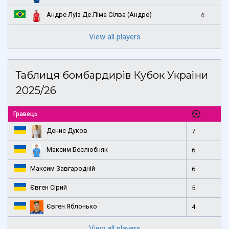
Андре Луіз Де Ліма Сілва (Андре)
4
View all players
Таблиця бомбардирів Кубок України
2025/26
Гравець
Денис Дуков
7
Максим Беслюбняк
6
Максим Завгародній
6
Євген Сірий
5
Євген Яблонько
4
View all players