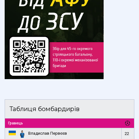
Таблиця бомбардирів
Гравець
Владислав Первєєв
22