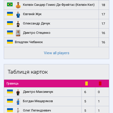
Келвін Сандер Гомес Де Фрейтас (Келвін Кел)
18
Євгеній Жук
17
Олександр Дичук
17
Дмитро Стеценко
16
Владлен Чебанюк
16
View all players
Таблиця карток
Гравець
Дмитро Максимчук
6
0
Богдан Мещеряков
5
1
Олег Легендзевич
5
1