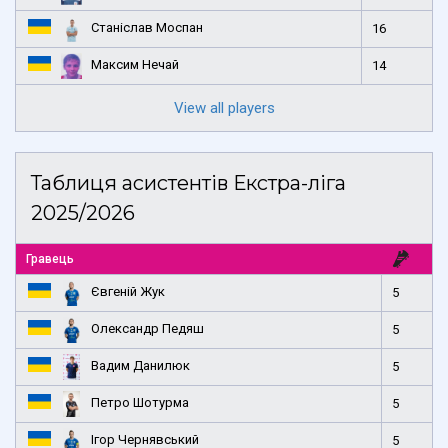
Станіслав Моспан
16
Максим Нечай
14
View all players
Таблиця асистентів Екстра-ліга
2025/2026
Гравець
Євгеній Жук
5
Олександр Педяш
5
Вадим Данилюк
5
Петро Шотурма
5
Ігор Чернявський
5