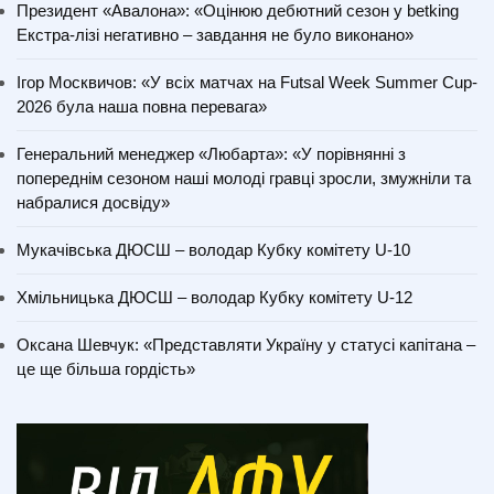
Президент «Авалона»: «Оцінюю дебютний сезон у betking
Екстра-лізі негативно – завдання не було виконано»
Ігор Москвичов: «У всіх матчах на Futsal Week Summer Cup-
2026 була наша повна перевага»
Генеральний менеджер «Любарта»: «У порівнянні з
попереднім сезоном наші молоді гравці зросли, змужніли та
набралися досвіду»
Мукачівська ДЮСШ – володар Кубку комітету U-10
Хмільницька ДЮСШ – володар Кубку комітету U-12
Оксана Шевчук: «Представляти Україну у статусі капітана –
це ще більша гордість»