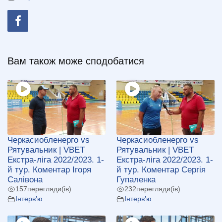
Вам також може сподобатися
Черкасиобленерго vs
Черкасиобленерго vs
Рятувальник | VBET
Рятувальник | VBET
Екстра-ліга 2022/2023. 1-
Екстра-ліга 2022/2023. 1-
й тур. Коментар Ігоря
й тур. Коментар Сергія
Салівона
Гупаленка
157
перегляди(ів)
232
перегляди(ів)
Інтерв’ю
Інтерв’ю