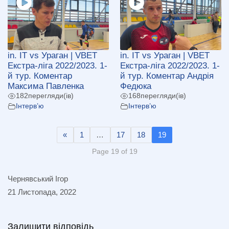
in. IT vs Ураган | VBET
in. IT vs Ураган | VBET
Екстра-ліга 2022/2023. 1-
Екстра-ліга 2022/2023. 1-
й тур. Коментар
й тур. Коментар Андрія
Максима Павленка
Федюка
182
перегляди(ів)
168
перегляди(ів)
Інтерв’ю
Інтерв’ю
«
1
…
17
18
19
Page 19 of 19
Чернявський Ігор
21 Листопада, 2022
Залишити відповідь