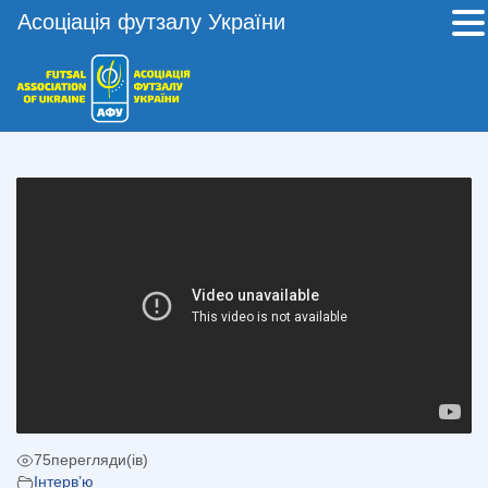
Асоціація футзалу України
75
перегляди(ів)
Інтерв’ю