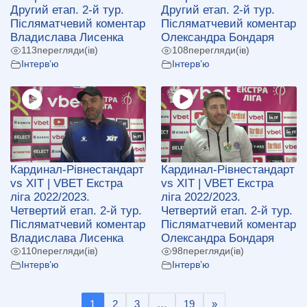
Другий етап. 2-й тур.
Другий етап. 2-й тур.
Післяматчевий коментар
Післяматчевий коментар
Владислава Лисенка
Олександра Бондаря
113
перегляди(ів)
108
перегляди(ів)
Інтерв’ю
Інтерв’ю
Кардинал-Рівнестандарт
Кардинал-Рівнестандарт
vs ХІТ | VBET Екстра
vs ХІТ | VBET Екстра
ліга 2022/2023.
ліга 2022/2023.
Четвертий етап. 2-й тур.
Четвертий етап. 2-й тур.
Післяматчевий коментар
Післяматчевий коментар
Владислава Лисенка
Олександра Бондаря
110
перегляди(ів)
98
перегляди(ів)
Інтерв’ю
Інтерв’ю
1
2
3
…
19
»