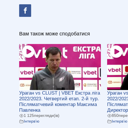
Вам також може сподобатися
Ураган vs CLUST | VBET Екстра ліга
Ураган v
2022/2023. Четвертий етап. 2-й тур.
2022/2023
Післяматчевий коментар Максима
Післямат
Павленка
Директор
1 125
перегляди(ів)
850
пере
Інтерв’ю
Інтерв’ю