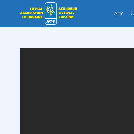
АФУ
З