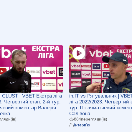
s CLUST | VBET Екстра ліга
in.IT vs Рятувальник | VBE
. Четвертий етап. 2-й тур.
ліга 2022/2023. Четвертий 
чевий коментар Валерія
тур. Післяматчевий комент
енка
Салівона
гляди(ів)
884
перегляди(ів)
Інтерв’ю