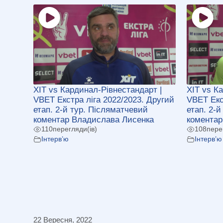
ХІТ vs Кардинал-Рівнестандарт |
ХІТ vs К
VBET Екстра ліга 2022/2023. Другий
VBET Екс
етап. 2-й тур. Післяматчевий
етап. 2-
коментар Владислава Лисенка
коментар
110
перегляди(ів)
108
пере
Інтерв’ю
Інтерв’ю
22 Вересня, 2022