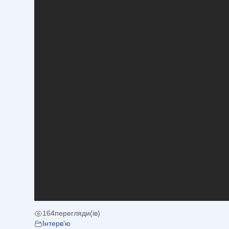
164
перегляди(ів)
Інтерв’ю