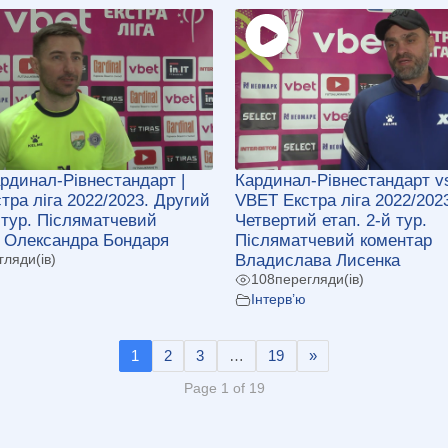
ардинал-Рівнестандарт |
Кардинал-Рівнестандарт vs
тра ліга 2022/2023. Другий
VBET Екстра ліга 2022/202
й тур. Післяматчевий
Четвертий етап. 2-й тур.
 Олександра Бондаря
Післяматчевий коментар
Владислава Лисенка
гляди(ів)
108
перегляди(ів)
Інтерв’ю
1
2
3
…
19
»
Page 1 of 19