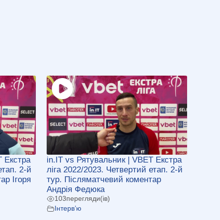
T Екстра
in.IT vs Рятувальник | VBET Екстра
етап. 2-й
ліга 2022/2023. Четвертий етап. 2-й
ар Ігоря
тур. Післяматчевий коментар
Андрія Федюка
103
перегляди(ів)
Інтерв’ю