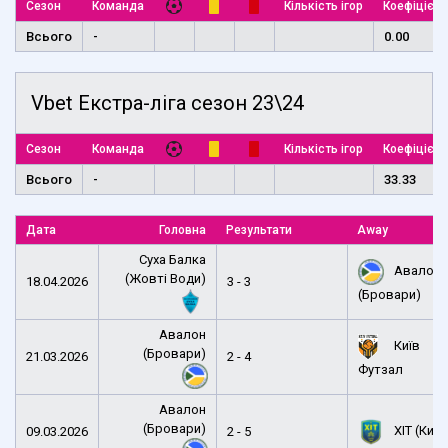
Сезон
Команда
Кількість ігор
Коефіцієнт
Всього
-
0.00
Vbet Екстра-ліга сезон 23\24
Сезон
Команда
Кількість ігор
Коефіцієнт
Всього
-
33.33
Дата
Головна
Результати
Away
Суха Балка
Авалон
(Жовті Води)
18.04.2026
3 - 3
(Бровари)
Авалон
Київ
(Бровари)
21.03.2026
2 - 4
Футзал
Авалон
(Бровари)
ХІТ (Київ
09.03.2026
2 - 5