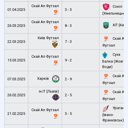
Скай Ап Футзал
Сокіл
01.04.2025
3 - 3
(Хмельницьки
Скай Ап Футзал
ХІТ (Київ
26.03.2025
8 - 3
Київ Футзал
Скай Ап
22.03.2025
7 - 3
Футзал
Суха
Скай Ап Футзал
15.03.2025
9 - 2
Балка (Жовті
Води)
Скай Ап
Харків
07.03.2025
2 - 9
Футзал
ін.ІТ (Львів)
Скай Ап
26.02.2025
2 - 5
Футзал
Ураган
Скай Ап Футзал
21.02.2025
3 - 5
(Івано-
Франківськ)