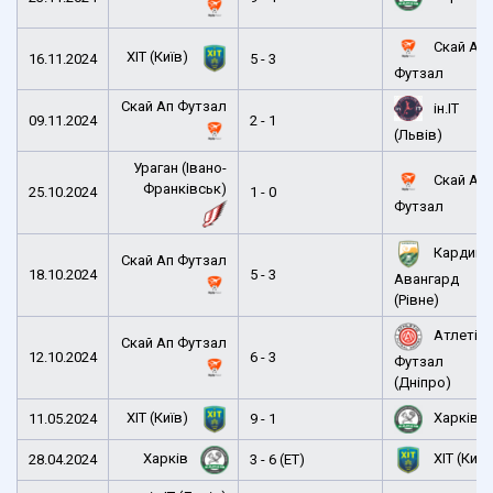
Скай Ап
ХІТ (Київ)
16.11.2024
5 - 3
Футзал
Скай Ап Футзал
ін.ІТ
09.11.2024
2 - 1
(Львів)
Ураган (Івано-
Скай Ап
Франківськ)
25.10.2024
1 - 0
Футзал
Кардина
Скай Ап Футзал
18.10.2024
5 - 3
Авангард
(Рівне)
Атлетік
Скай Ап Футзал
12.10.2024
6 - 3
Футзал
(Дніпро)
ХІТ (Київ)
Харків
11.05.2024
9 - 1
Харків
ХІТ (Київ
28.04.2024
3 - 6 (ЕТ)