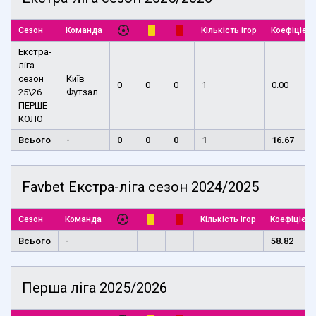
Сезон
Команда
Кількість ігор
Коефіцієнт
Екстра-
ліга
сезон
Київ
0
0
0
1
0.00
25\26
Футзал
ПЕРШЕ
КОЛО
Всього
-
0
0
0
1
16.67
Favbet Екстра-ліга сезон 2024/2025
Сезон
Команда
Кількість ігор
Коефіцієнт
Всього
-
58.82
Перша ліга 2025/2026