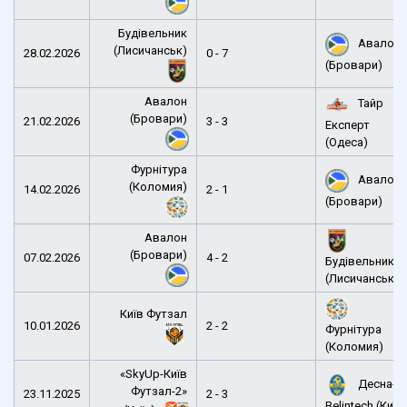
Будівельник
Авалон
(Лисичанськ)
28.02.2026
0 - 7
(Бровари)
Авалон
Тайр
(Бровари)
21.02.2026
3 - 3
Експерт
(Одеса)
Фурнітура
Авалон
(Коломия)
14.02.2026
2 - 1
(Бровари)
Авалон
(Бровари)
07.02.2026
4 - 2
Будівельник
(Лисичанськ)
Київ Футзал
10.01.2026
2 - 2
Фурнітура
(Коломия)
«SkyUp-Київ
Десна-
Футзал-2»
23.11.2025
2 - 3
Belintech (Київ