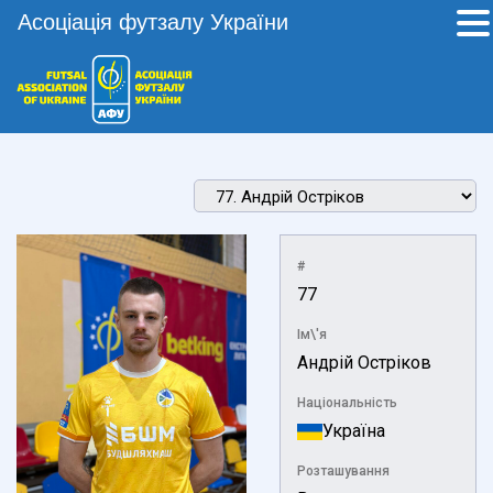
Асоціація футзалу України
#
77
Ім\'я
Андрій Остріков
Національність
Україна
Розташування