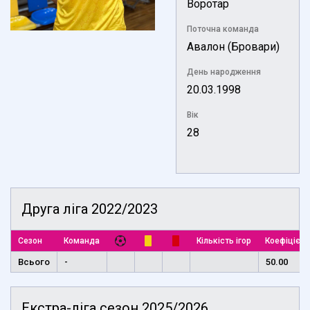
Воротар
Поточна команда
Авалон (Бровари)
День народження
20.03.1998
Вік
28
Друга ліга 2022/2023
Сезон
Команда
Кількість ігор
Коефіцієнт
Всього
-
50.00
Екстра-ліга сезон 2025/2026