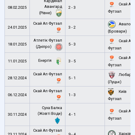
Кардинал
Скай Ап
Авангард
08.02.2025
2 - 3
Футзал
(Рівне)
Скай Ап Футзал
Авалон
24.01.2025
3 - 2
(Бровари)
Атлетік Футзал
Скай Ап
18.01.2025
5 - 3
(Дніпро)
Футзал
Скай Ап
Енергія
11.01.2025
3 - 5
Футзал
Скай Ап Футзал
Любарт
28.12.2024
5 - 1
(Луцьк)
Скай Ап Футзал
Київ
06.12.2024
1 - 3
Футзал
Суха Балка
Скай Ап
(Жовті Води)
30.11.2024
4 - 1
Футзал
Скай Ап Футзал
Харків
23.11.2024
9 - 4