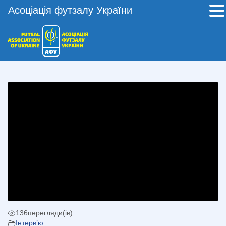
Асоціація футзалу України
136
перегляди(ів)
Інтерв’ю