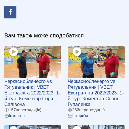
Вам також може сподобатися
Черкасиобленерго vs
Черкасиобленерго vs
Рятувальник | VBET
Рятувальник | VBET
Екстра-ліга 2022/2023. 1-
Екстра-ліга 2022/2023. 1-
й тур. Коментар Ігоря
й тур. Коментар Сергія
Салівона
Гупаленка
157
перегляди(ів)
232
перегляди(ів)
Інтерв’ю
Інтерв’ю