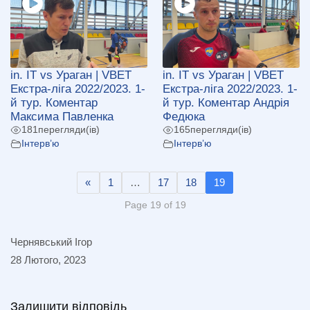
in. IT vs Ураган | VBET
in. IT vs Ураган | VBET
Екстра-ліга 2022/2023. 1-
Екстра-ліга 2022/2023. 1-
й тур. Коментар
й тур. Коментар Андрія
Максима Павленка
Федюка
181
перегляди(ів)
165
перегляди(ів)
Інтерв’ю
Інтерв’ю
«
1
…
17
18
19
Page 19 of 19
Чернявський Ігор
28 Лютого, 2023
Залишити відповідь