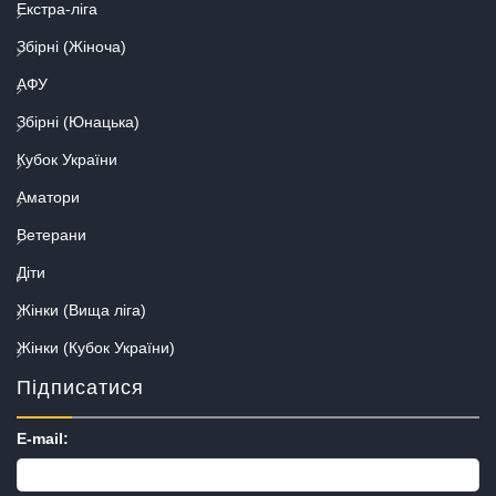
Екстра-ліга
Збірні (Жіноча)
АФУ
Збірні (Юнацька)
Кубок України
Аматори
Ветерани
Діти
Жінки (Вища ліга)
Жінки (Кубок України)
Підписатися
E-mail: