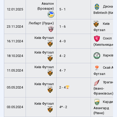
Авалон
Десна-
(Бровари)
12.01.2025
5 - 1
Belintech (Київ
Любарт (Луцьк)
Київ
23.11.2024
1 - 6
Футзал
Київ Футзал
Сокіл
16.11.2024
4 - 0
(Хмельницьки
Київ Футзал
Харків
18.10.2024
4 - 2
Київ Футзал
Скай Ап
11.05.2024
4 - 7
Футзал
Ураган
Київ Футзал
05.05.2024
2 - 4
(Івано-
Франківськ)
Кардина
Київ Футзал
03.05.2024
4* - 2
Авангард
(Рівне)