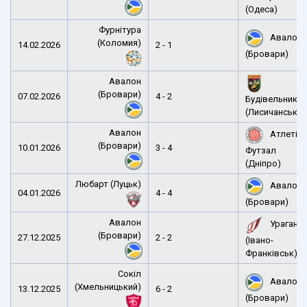
(Одеса)
Фурнітура
Авалон
(Коломия)
14.02.2026
2 - 1
(Бровари)
Авалон
(Бровари)
07.02.2026
4 - 2
Будівельник
(Лисичанськ)
Авалон
Атлетік
(Бровари)
10.01.2026
3 - 4
Футзал
(Дніпро)
Любарт (Луцьк)
Авалон
04.01.2026
4 - 4
(Бровари)
Авалон
Ураган
(Бровари)
27.12.2025
2 - 2
(Івано-
Франківськ)
Сокіл
Авалон
(Хмельницький)
13.12.2025
6 - 2
(Бровари)