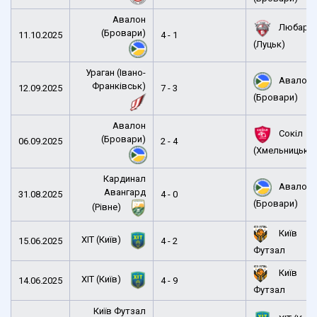
Авалон
Любарт
(Бровари)
11.10.2025
4 - 1
(Луцьк)
Ураган (Івано-
Авалон
Франківськ)
12.09.2025
7 - 3
(Бровари)
Авалон
Сокіл
(Бровари)
06.09.2025
2 - 4
(Хмельницьки
Кардинал
Авалон
Авангард
31.08.2025
4 - 0
(Бровари)
(Рівне)
Київ
ХІТ (Київ)
15.06.2025
4 - 2
Футзал
Київ
ХІТ (Київ)
14.06.2025
4 - 9
Футзал
Київ Футзал