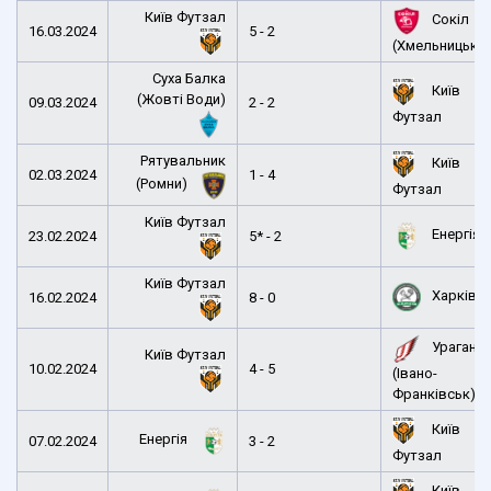
Київ Футзал
Сокіл
16.03.2024
5 - 2
(Хмельницьки
Суха Балка
Київ
(Жовті Води)
09.03.2024
2 - 2
Футзал
Рятувальник
Київ
02.03.2024
1 - 4
(Ромни)
Футзал
Київ Футзал
Енергія
23.02.2024
5* - 2
Київ Футзал
Харків
16.02.2024
8 - 0
Ураган
Київ Футзал
10.02.2024
4 - 5
(Івано-
Франківськ)
Київ
Енергія
07.02.2024
3 - 2
Футзал
Київ