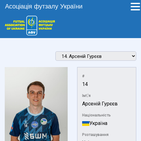
Асоціація футзалу України
#
14
Ім\'я
Арсеній Гурєєв
Національність
Україна
Розташування