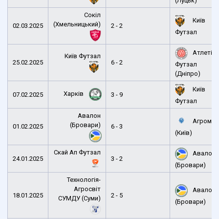
(Луцьк)
Сокіл
Київ
(Хмельницький)
02.03.2025
2 - 2
Футзал
Атлетік
Київ Футзал
25.02.2025
6 - 2
Футзал
(Дніпро)
Київ
Харків
07.02.2025
3 - 9
Футзал
Авалон
Агромат
(Бровари)
01.02.2025
6 - 3
(Київ)
Скай Ап Футзал
Авалон
24.01.2025
3 - 2
(Бровари)
Технологія-
Агросвіт
Авалон
18.01.2025
2 - 5
СУМДУ (Суми)
(Бровари)