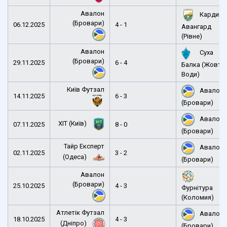
Авалон
Кардина
(Бровари)
06.12.2025
4 - 1
Авангард
(Рівне)
Авалон
Суха
(Бровари)
29.11.2025
6 - 4
Балка (Жовті
Води)
Київ Футзал
Авалон
14.11.2025
6 - 3
(Бровари)
Авалон
ХІТ (Київ)
07.11.2025
8 - 0
(Бровари)
Тайр Експерт
Авалон
02.11.2025
3 - 2
(Одеса)
(Бровари)
Авалон
(Бровари)
25.10.2025
4 - 3
Фурнітура
(Коломия)
Атлетік Футзал
Авалон
18.10.2025
4 - 3
(Дніпро)
(Бровари)