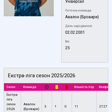
Універсал
Поточна команда
Авалон (Бровари)
День народження
02.02.2001
Вік
25
Екстра-ліга сезон 2025/2026
Сезон
Команда
Кількість ігор
Коефіціє
Екстра-
ліга
сезон
Авалон
3
1
0
11
27.27
25\26
(Бровари)