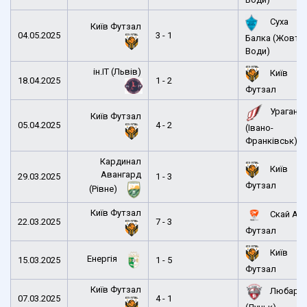
Суха
Київ Футзал
04.05.2025
3 - 1
Балка (Жовті
Води)
ін.ІТ (Львів)
Київ
18.04.2025
1 - 2
Футзал
Ураган
Київ Футзал
05.04.2025
4 - 2
(Івано-
Франківськ)
Кардинал
Київ
Авангард
29.03.2025
1 - 3
Футзал
(Рівне)
Київ Футзал
Скай Ап
22.03.2025
7 - 3
Футзал
Київ
Енергія
15.03.2025
1 - 5
Футзал
Київ Футзал
Любарт
07.03.2025
4 - 1