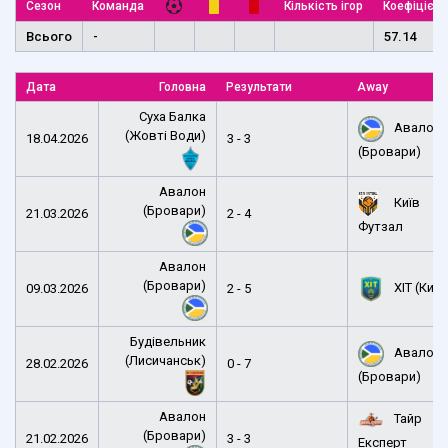
Сезон
Команда
Кількість ігор
Коефіцієнт
Всього
-
57.14
Дата
Головна
Результати
Away
Суха Балка
Авалон
(Жовті Води)
18.04.2026
3 - 3
(Бровари)
Авалон
Київ
(Бровари)
21.03.2026
2 - 4
Футзал
Авалон
(Бровари)
ХІТ (Київ
09.03.2026
2 - 5
Будівельник
Авалон
(Лисичанськ)
28.02.2026
0 - 7
(Бровари)
Авалон
Тайр
(Бровари)
21.02.2026
3 - 3
Експерт