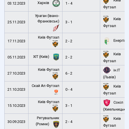
Київ
Харків
03.12.2023
1 - 4
Футзал
Ураган (Івано-
Київ
Франківськ)
25.11.2023
3 - 1
Футзал
Київ Футзал
Енергія
17.11.2023
2 - 2
Київ
ХІТ (Київ)
05.11.2023
2 - 2
Футзал
Київ Футзал
ін.ІТ
27.10.2023
6 - 2
(Львів)
Скай Ап Футзал
Київ
21.10.2023
0 - 4
Футзал
Київ Футзал
Сокіл
15.10.2023
3 - 1
(Хмельницьки
Рятувальник
Київ
30.09.2023
2 - 4
(Ромни)
Футзал