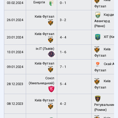
Енергія
03.02.2024
0 - 1
Футзал
Кардина
Київ Футзал
26.01.2024
3 - 2
Авангард
(Рівне)
Київ Футзал
ХІТ (Київ
20.01.2024
4 - 4
ін.ІТ (Львів)
Київ
13.01.2024
1 - 6
Футзал
Київ Футзал
Скай Ап
09.01.2024
7 - 1
Футзал
Сокіл
Київ
(Хмельницький)
28.12.2023
5 - 4
Футзал
Київ Футзал
08.12.2023
4 - 2
Рятувальник
(Ромни)