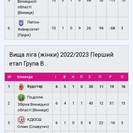
5
10
3
1
6
38
53
-15
10
Вінницької
області
(Вінниця)
Легіон-
6
10
1
0
9
26
94
-68
3
Університет
(Луцьк)
Вища ліга (жінки) 2022/2023 Перший
етап Група B
№
Команда
І
В
Н
П
З
П
Р
О
Будстар
1
6
5
1
0
30
11
19
16
Поділля-
2
6
4
1
1
43
12
31
13
Збірна Вінницької
області (Вінниця)
КДЮСШ
3
6
1
0
5
6
22
-16
3
Олімп (Славутич)