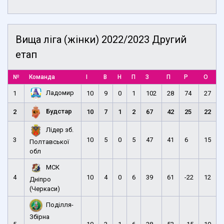
Вища ліга (жінки) 2022/2023 Другий
етап
№
Команда
І
В
Н
П
З
П
Р
О
Ладомир
1
10
9
0
1
102
28
74
27
Будстар
2
10
7
1
2
67
42
25
22
Лідер зб.
3
10
5
0
5
47
41
6
15
Полтавської
обл
МСК
4
10
4
0
6
39
61
-22
12
Дніпро
(Черкаси)
Поділля-
Збірна