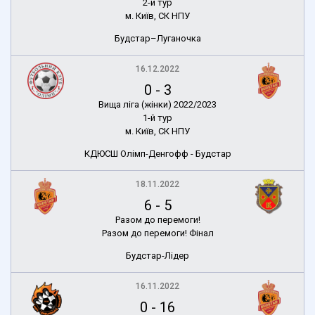
2-й тур
м. Київ, СК НПУ
Будстар–Луганочка
16.12.2022
0
-
3
Вища ліга (жінки) 2022/2023
1-й тур
м. Київ, СК НПУ
КДЮСШ Олімп-Денгофф - Будстар
18.11.2022
6
-
5
Разом до перемоги!
Разом до перемоги! Фінал
Будстар-Лідер
16.11.2022
0
-
16