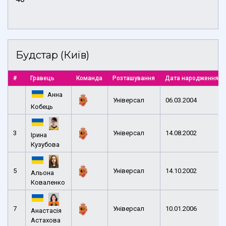
Будстар (Київ)
#
Гравець
Команда
Розташування
Дата народження
Анна
Універсал
06.03.2004
Кобець
3
Універсал
14.08.2002
Ірина
Кузубова
5
Універсал
14.10.2002
Альона
Коваленко
7
Універсал
10.01.2006
Анастасія
Астахова